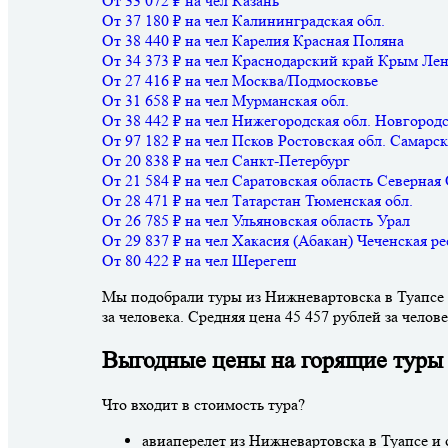
От 33 072 ₽ на чел
Казань
От 37 180 ₽ на чел
Калининградская обл.
От 38 440 ₽ на чел
Карелия
Красная Поляна
От 34 373 ₽ на чел
Краснодарский край
Крым
Лен
От 27 416 ₽ на чел
Москва/Подмосковье
От 31 658 ₽ на чел
Мурманская обл.
От 38 442 ₽ на чел
Нижегородская обл.
Новгородс
От 97 182 ₽ на чел
Псков
Ростовская обл.
Самарск
От 20 838 ₽ на чел
Санкт-Петербург
От 21 584 ₽ на чел
Саратовская область
Северная
От 28 471 ₽ на чел
Татарстан
Тюменская обл.
От 26 785 ₽ на чел
Ульяновская область
Урал
От 29 837 ₽ на чел
Хакасия (Абакан)
Чеченская р
От 80 422 ₽ на чел
Шерегеш
Мы подобрали туры из Нижневартовска в Туапсе с
за человека. Средняя цена 45 457 рублей за челове
Выгодные цены на горящие туры 
Что входит в стоимость тура?
авиаперелет из Нижневартовска в Туапсе и 