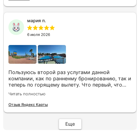
всё чётко и быстро подбирает, на связи всегда.
Огромное спасибо Вам за наш отдых!
мария п.
6 июля 2026
Пользуюсь второй раз услугами данной
компании, как по ранненму бронированию, так и
теперь по горящему вылету. Что первый, что
второй раз путёвки подобраны под наши
Читать полностью
индивидуальные запросы идеально. Работаем с
менеджером Анной Макеевой, всегда на связи,
Отзыв Яндекс Карты
всё чётко и быстро подбирает, на связи всегда.
Огромное спасибо Вам за наш отдых!
Еще