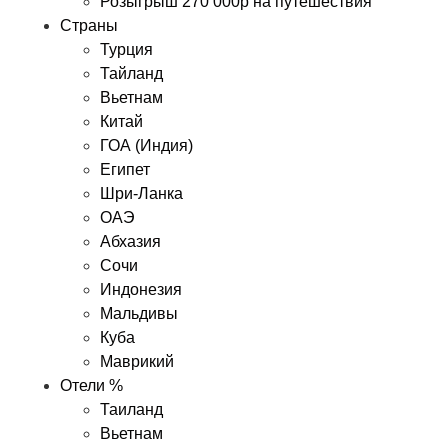
Розыгрыш 270 000р на путешествия
Страны
Турция
Тайланд
Вьетнам
Китай
ГОА (Индия)
Египет
Шри-Ланка
ОАЭ
Абхазия
Сочи
Индонезия
Мальдивы
Куба
Маврикий
Отели %
Таиланд
Вьетнам