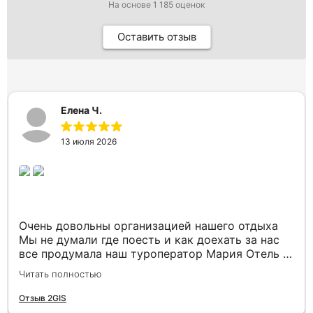
На основе
1 185
оценок
Оставить отзыв
Елена Ч.
13 июля 2026
Очень довольны организацией нашего отдыха
Мы не думали где поесть и как доехать за нас
все продумала наш туроператор Мария Отель в
котором мы жили находится в тихом месте в
Читать полностью
шаговой доступности большое количество
достопримечательностей и мест где можно
Отзыв 2GIS
отдохнуть до моря несколько минут Огромное