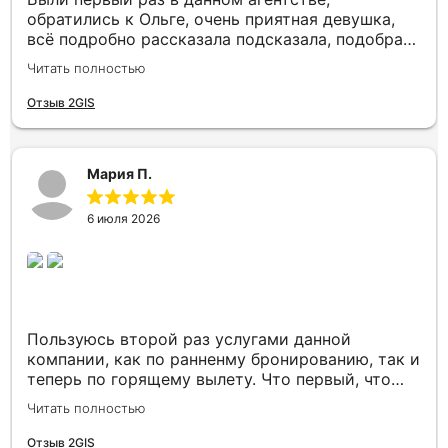
обратились к Ольге, очень приятная девушка,
всё подробно рассказала подсказала, подобрала
нам отличный отель в Таиланде по хорошей
Читать полностью
цене, отель вживую оказался ещё красивее чем
на фото, нас привезли увезли, всё отлично,
Отзыв 2GIS
также помогла забронировать места возле
окошек в самолёте, вообщем нам всё
понравилось)
Мария П.
6 июля 2026
Пользуюсь второй раз услугами данной
компании, как по ранненму бронированию, так и
теперь по горящему вылету. Что первый, что
второй раз путёвки подобраны под наши
Читать полностью
индивидуальные запросы идеально. Работаем с
менеджером Анной Макеевой, всегда на связи,
Отзыв 2GIS