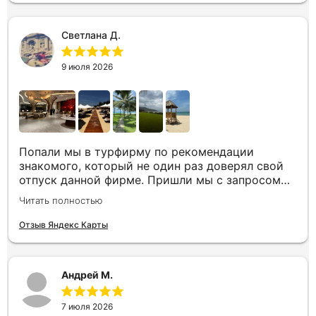
спасибо за грамотную организацию нашего
отдыха
Светлана Д.
9 июля 2026
Попали мы в турфирму по рекомендации
знакомого, который не один раз доверял свой
отпуск данной фирме. Пришли мы с запросом
«хочу то, не знаю что», было несколько
Читать полностью
направлений, но куда точно хотим,
представления не имели. Нашим агентом была
Отзыв Яндекс Карты
Юлия. Она сразу рассказала все плюсы и
минусы, куда лучше лететь с ребенком, где
лучше еда и отели, где более комфортный
Андрей М.
климат на наши даты. Всё емко и по делу. В этот
же день нам по каждому из направлений были
представлены всевозможные варианты. Как
7 июля 2026