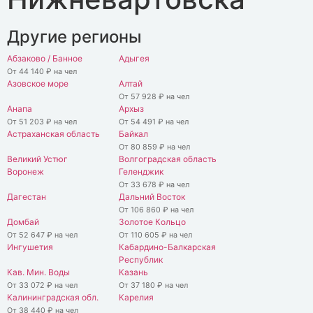
Другие регионы
Абзаково / Банное
Адыгея
От 44 140 ₽ на чел
Азовское море
Алтай
От 57 928 ₽ на чел
Анапа
Архыз
От 51 203 ₽ на чел
От 54 491 ₽ на чел
Астраханская область
Байкал
От 80 859 ₽ на чел
Великий Устюг
Волгоградская область
Воронеж
Геленджик
От 33 678 ₽ на чел
Дагестан
Дальний Восток
От 106 860 ₽ на чел
Домбай
Золотое Кольцо
От 52 647 ₽ на чел
От 110 605 ₽ на чел
Ингушетия
Кабардино-Балкарская
Республик
Кав. Мин. Воды
Казань
От 33 072 ₽ на чел
От 37 180 ₽ на чел
Калининградская обл.
Карелия
От 38 440 ₽ на чел