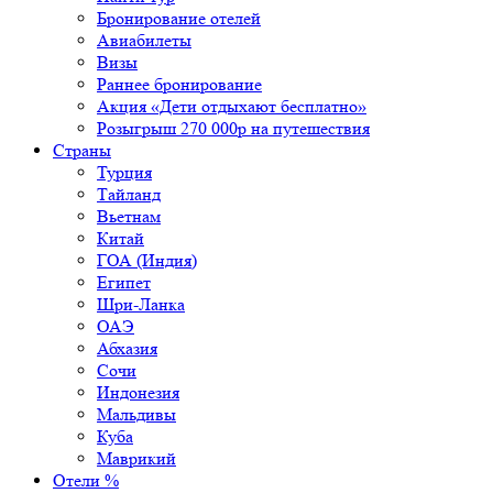
Бронирование отелей
Авиабилеты
Визы
Раннее бронирование
Акция «Дети отдыхают бесплатно»
Розыгрыш 270 000р на путешествия
Страны
Турция
Тайланд
Вьетнам
Китай
ГОА (Индия)
Египет
Шри-Ланка
ОАЭ
Абхазия
Сочи
Индонезия
Мальдивы
Куба
Маврикий
Отели %