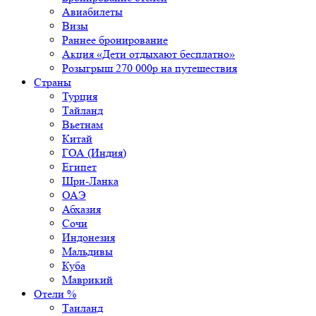
Авиабилеты
Визы
Раннее бронирование
Акция «Дети отдыхают бесплатно»
Розыгрыш 270 000р на путешествия
Страны
Турция
Тайланд
Вьетнам
Китай
ГОА (Индия)
Египет
Шри-Ланка
ОАЭ
Абхазия
Сочи
Индонезия
Мальдивы
Куба
Маврикий
Отели %
Таиланд