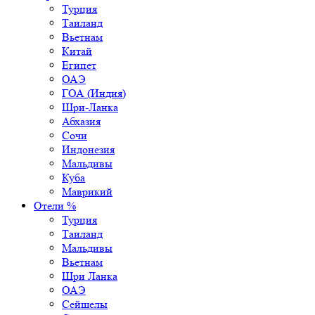
Турция
Таиланд
Вьетнам
Китай
Египет
ОАЭ
ГОА (Индия)
Шри-Ланка
Абхазия
Сочи
Индонезия
Мальдивы
Куба
Маврикий
Отели %
Турция
Таиланд
Мальдивы
Вьетнам
Шри Ланка
ОАЭ
Сейшелы