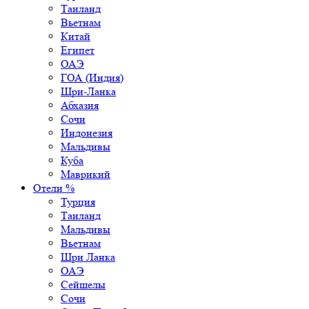
Таиланд
Вьетнам
Китай
Египет
ОАЭ
ГОА (Индия)
Шри-Ланка
Абхазия
Сочи
Индонезия
Мальдивы
Куба
Маврикий
Отели %
Турция
Таиланд
Мальдивы
Вьетнам
Шри Ланка
ОАЭ
Сейшелы
Сочи