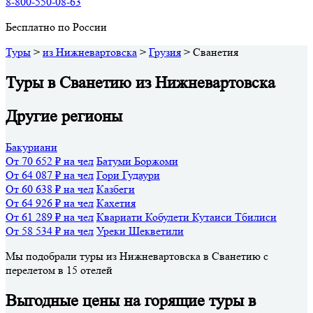
8-800-550-08-63
Бесплатно по России
Туры
>
из Нижневартовска
>
Грузия
>
Сванетия
Туры в Сванетию из Нижневартовска
Другие регионы
Бакуриани
От 70 652 ₽ на чел
Батуми
Боржоми
От 64 087 ₽ на чел
Гори
Гудаури
От 60 638 ₽ на чел
Казбеги
От 64 926 ₽ на чел
Кахетия
От 61 289 ₽ на чел
Квариати
Кобулети
Кутаиси
Тбилиси
От 58 534 ₽ на чел
Уреки
Шекветили
Мы подобрали туры из Нижневартовска в Сванетию с
перелетом в 15 отелей
Выгодные цены на горящие туры в