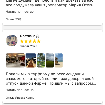
Мы не думали где поесть и как доехать за нас
все продумала наш туроператор Мария Отель в
котором мы жили находится в тихом месте в
Читать полностью
шаговой доступности большое количество
достопримечательностей и мест где можно
Отзыв 2GIS
отдохнуть до моря несколько минут Огромное
спасибо за грамотную организацию нашего
отдыха
Светлана Д.
9 июля 2026
Попали мы в турфирму по рекомендации
знакомого, который не один раз доверял свой
отпуск данной фирме. Пришли мы с запросом
«хочу то, не знаю что», было несколько
Читать полностью
направлений, но куда точно хотим,
представления не имели. Нашим агентом была
Отзыв Яндекс Карты
Юлия. Она сразу рассказала все плюсы и