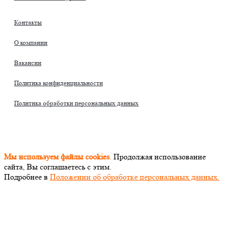
Контакты
О компании
Вакансии
Политика конфиденциальности
Политика обработки персональных данных
© «PEGAS Touristik», 2026
ООО «АП Меркурий» —
поставщик туристических услуг в РФ и СНГ.
Единый
Федеральный реестр Турагентов РТА 0002227
Мы используем файлы cookies
.
Продолжая использование
сайта, Вы соглашаетесь с этим.
Подробнее в
Положении об обработке персональных данных.