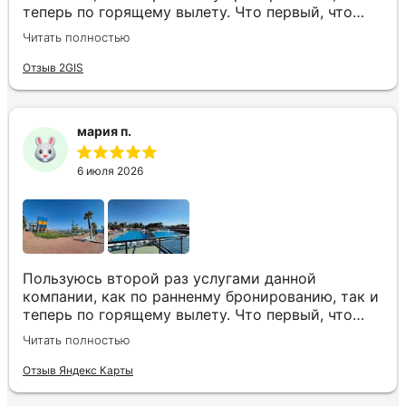
теперь по горящему вылету. Что первый, что
второй раз путёвки подобраны под наши
Читать полностью
индивидуальные запросы идеально. Работаем с
менеджером Анной Макеевой, всегда на связи,
Отзыв 2GIS
всё чётко и быстро подбирает, на связи всегда.
Огромное спасибо Вам за наш отдых!
мария п.
6 июля 2026
Пользуюсь второй раз услугами данной
компании, как по ранненму бронированию, так и
теперь по горящему вылету. Что первый, что
второй раз путёвки подобраны под наши
Читать полностью
индивидуальные запросы идеально. Работаем с
менеджером Анной Макеевой, всегда на связи,
Отзыв Яндекс Карты
всё чётко и быстро подбирает, на связи всегда.
Огромное спасибо Вам за наш отдых!