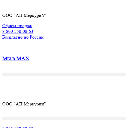
Перейти
к
ООО "АП Меркурий"
содержимому
Офисы продаж
8-800-550-08-63
Бесплатно по России
Мы в MAX
Получите ПРОМОКОД до 6000 рублей>>>
ООО "АП Меркурий"