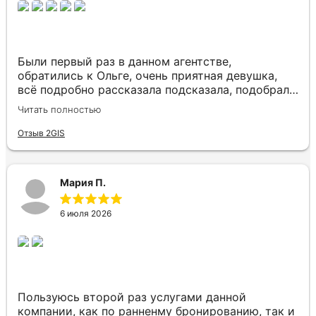
Кипр, самолётом туда и обратно, о которой надо
Вашу работу и прекрасный отпуск! Вернемся
писать отдельно! Словом отдых удался, спасибо
еще не раз!
Юлии и агентству! Будем обращаться и в
дальнейшем!
Были первый раз в данном агентстве,
обратились к Ольге, очень приятная девушка,
всё подробно рассказала подсказала, подобрала
нам отличный отель в Таиланде по хорошей
Читать полностью
цене, отель вживую оказался ещё красивее чем
на фото, нас привезли увезли, всё отлично,
Отзыв 2GIS
также помогла забронировать места возле
окошек в самолёте, вообщем нам всё
понравилось)
Мария П.
6 июля 2026
Пользуюсь второй раз услугами данной
компании, как по ранненму бронированию, так и