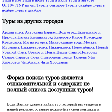
Туры в мае
Туры в июне
Туры в июле
Туры в августе
От 104 716 ₽ на чел
Туры в сентябре
Туры в октябре
Туры в
ноябре
Туры в декабре
Туры из других городов
Архангельск
Астрахань
Барнаул
Волгоград
Екатеринбург
Иркутск
Казань
Калининград
Кемерово
Киров
Краснодар
Красноярск
Магнитогорск
Минеральные воды
Москва
Мурманск
Нижневартовск
Нижнекамск
Новосибирск
Новый
Уренгой
Омск
Оренбург
Пенза
Пермь
Санкт-Петербург
Самара
Саратов
Сочи
Ставрополь
Томск
Тюмень
Уфа
Хабаровск
Челябинск
Чита
Ярославль
Форма поиска туров является
ознакомительной и содержит не
полный список доступных туров!
Если Вам не удалось найти тур, который вы увидели в
нашей рекламе, оставьте пожалуйста свои контакты и