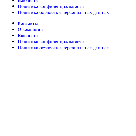
Вакансии
Политика конфиденциальности
Политика обработки персональных данных
Контакты
О компании
Вакансии
Политика конфиденциальности
Политика обработки персональных данных
© «PEGAS Touristik», 2026
ООО «АП Меркурий» —
поставщик туристических услуг в РФ и СНГ.
Единый
Федеральный реестр Турагентов РТА 0002227