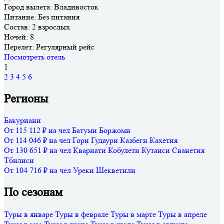
Город вылета:
Владивосток
Питание:
Без питания
Состав:
2 взрослых
Ночей:
8
Перелет:
Регулярный рейс
Посмотреть отель
1
2
3
4
5
6
Регионы
Бакуриани
От 115 112 ₽ на чел
Батуми
Боржоми
От 114 046 ₽ на чел
Гори
Гудаури
Казбеги
Кахетия
От 130 651 ₽ на чел
Квариати
Кобулети
Кутаиси
Сванетия
Тбилиси
От 104 716 ₽ на чел
Уреки
Шекветили
По сезонам
Туры в январе
Туры в феврале
Туры в марте
Туры в апреле