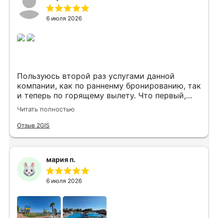
6 июля 2026
Пользуюсь второй раз услугами данной
компании, как по ранненму бронированию, так
и теперь по горящему вылету. Что первый,
что второй раз путёвки подобраны под наши
Читать полностью
индивидуальные запросы идеально. Работаем
с менеджером Анной Макеевой, всегда на
Отзыв 2GIS
связи, всё чётко и быстро подбирает, на связи
всегда. Огромное спасибо Вам за наш отдых!
мария п.
6 июля 2026