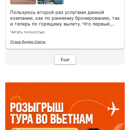
Пользуюсь второй раз услугами данной
компании, как по ранненму бронированию, так
и теперь по горящему вылету. Что первый,
что второй раз путёвки подобраны под наши
Читать полностью
индивидуальные запросы идеально. Работаем
с менеджером Анной Макеевой, всегда на
Отзыв Яндекс Карты
связи, всё чётко и быстро подбирает, на связи
всегда. Огромное спасибо Вам за наш отдых!
Еще