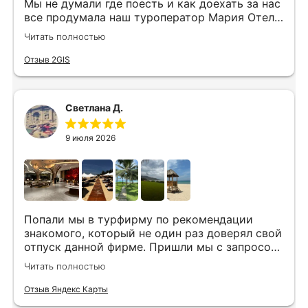
Мы не думали где поесть и как доехать за нас
все продумала наш туроператор Мария Отель
в котором мы жили находится в тихом месте
Читать полностью
в шаговой доступности большое количество
достопримечательностей и мест где можно
Отзыв 2GIS
отдохнуть до моря несколько минут
Огромное спасибо за грамотную организацию
нашего отдыха
Светлана Д.
9 июля 2026
Попали мы в турфирму по рекомендации
знакомого, который не один раз доверял свой
отпуск данной фирме. Пришли мы с запросом
«хочу то, не знаю что», было несколько
Читать полностью
направлений, но куда точно хотим,
представления не имели. Нашим агентом была
Отзыв Яндекс Карты
Юлия. Она сразу рассказала все плюсы и