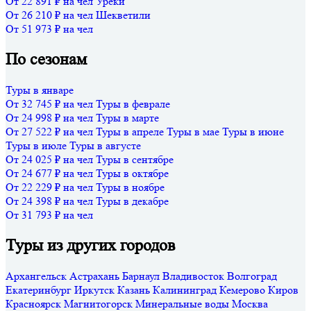
От 22 891 ₽ на чел
Уреки
От 26 210 ₽ на чел
Шекветили
От 51 973 ₽ на чел
По сезонам
Туры в январе
От 32 745 ₽ на чел
Туры в феврале
От 24 998 ₽ на чел
Туры в марте
От 27 522 ₽ на чел
Туры в апреле
Туры в мае
Туры в июне
Туры в июле
Туры в августе
От 24 025 ₽ на чел
Туры в сентябре
От 24 677 ₽ на чел
Туры в октябре
От 22 229 ₽ на чел
Туры в ноябре
От 24 398 ₽ на чел
Туры в декабре
От 31 793 ₽ на чел
Туры из других городов
Архангельск
Астрахань
Барнаул
Владивосток
Волгоград
Екатеринбург
Иркутск
Казань
Калининград
Кемерово
Киров
Красноярск
Магнитогорск
Минеральные воды
Москва