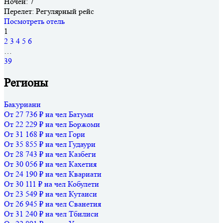
Ночей:
7
Перелет:
Регулярный рейс
Посмотреть отель
1
2
3
4
5
6
…
39
Регионы
Бакуриани
От 27 736 ₽ на чел
Батуми
От 22 229 ₽ на чел
Боржоми
От 31 168 ₽ на чел
Гори
От 35 855 ₽ на чел
Гудаури
От 28 743 ₽ на чел
Казбеги
От 30 056 ₽ на чел
Кахетия
От 24 190 ₽ на чел
Квариати
От 30 111 ₽ на чел
Кобулети
От 23 549 ₽ на чел
Кутаиси
От 26 945 ₽ на чел
Сванетия
От 31 240 ₽ на чел
Тбилиси