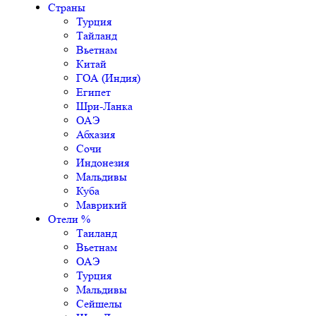
Страны
Турция
Тайланд
Вьетнам
Китай
ГОА (Индия)
Египет
Шри-Ланка
ОАЭ
Абхазия
Сочи
Индонезия
Мальдивы
Куба
Маврикий
Отели %
Таиланд
Вьетнам
ОАЭ
Турция
Мальдивы
Сейшелы