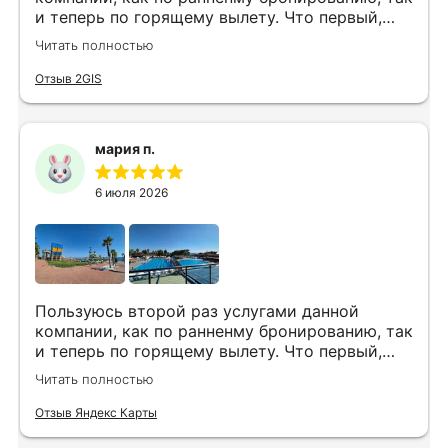
и теперь по горящему вылету. Что первый,
что второй раз путёвки подобраны под наши
Читать полностью
индивидуальные запросы идеально. Работаем
с менеджером Анной Макеевой, всегда на
Отзыв 2GIS
связи, всё чётко и быстро подбирает, на связи
всегда. Огромное спасибо Вам за наш отдых!
мария п.
6 июля 2026
Пользуюсь второй раз услугами данной
компании, как по ранненму бронированию, так
и теперь по горящему вылету. Что первый,
что второй раз путёвки подобраны под наши
Читать полностью
индивидуальные запросы идеально. Работаем
с менеджером Анной Макеевой, всегда на
Отзыв Яндекс Карты
связи, всё чётко и быстро подбирает, на связи