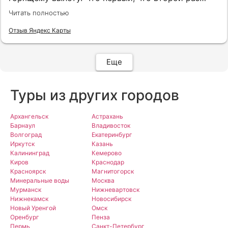
путёвки подобраны под наши индивидуальные
Читать полностью
запросы идеально. Работаем с менеджером Анной
Макеевой, всегда на связи, всё чётко и быстро
Отзыв Яндекс Карты
подбирает, на связи всегда. Огромное спасибо Вам
за наш отдых!
Еще
Туры из других городов
Архангельск
Астрахань
Барнаул
Владивосток
Волгоград
Екатеринбург
Иркутск
Казань
Калининград
Кемерово
Киров
Краснодар
Красноярск
Магнитогорск
Минеральные воды
Москва
Мурманск
Нижневартовск
Нижнекамск
Новосибирск
Новый Уренгой
Омск
Оренбург
Пенза
Пермь
Санкт-Петербург