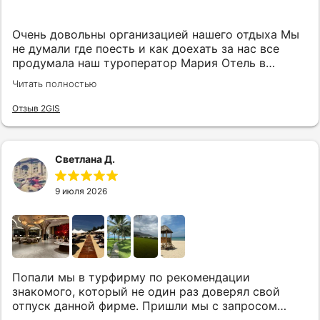
Очень довольны организацией нашего отдыха Мы
не думали где поесть и как доехать за нас все
продумала наш туроператор Мария Отель в
котором мы жили находится в тихом месте в
Читать полностью
шаговой доступности большое количество
достопримечательностей и мест где можно
Отзыв 2GIS
отдохнуть до моря несколько минут Огромное
спасибо за грамотную организацию нашего отдыха
Светлана Д.
9 июля 2026
Попали мы в турфирму по рекомендации
знакомого, который не один раз доверял свой
отпуск данной фирме. Пришли мы с запросом