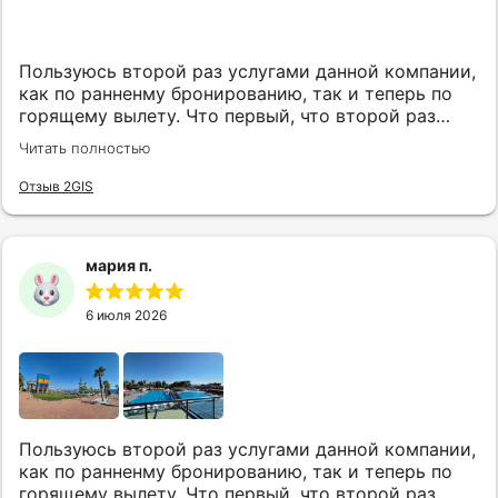
Пользуюсь второй раз услугами данной компании,
как по ранненму бронированию, так и теперь по
горящему вылету. Что первый, что второй раз
путёвки подобраны под наши индивидуальные
Читать полностью
запросы идеально. Работаем с менеджером Анной
Макеевой, всегда на связи, всё чётко и быстро
Отзыв 2GIS
подбирает, на связи всегда. Огромное спасибо Вам
за наш отдых!
мария п.
6 июля 2026
Пользуюсь второй раз услугами данной компании,
как по ранненму бронированию, так и теперь по
горящему вылету. Что первый, что второй раз