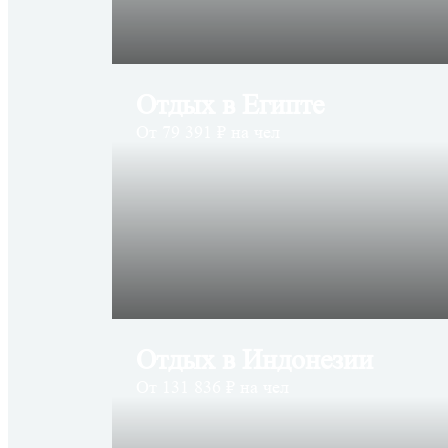
Отдых в Египте
От 79 391 ₽ на чел
Отдых в Индонезии
От 131 836 ₽ на чел