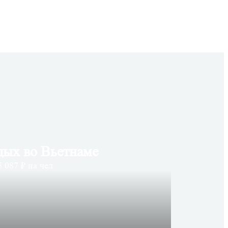
дых во Вьетнаме
 087 ₽ на чел