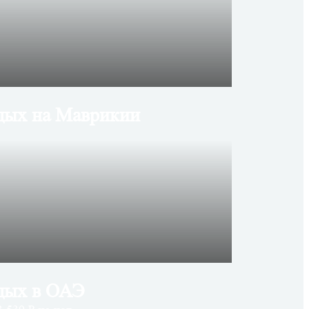
дых на Маврикии
дых в ОАЭ