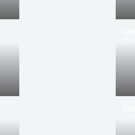
От
От 1
От
От 96