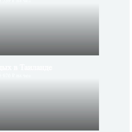
 539 ₽ на чел
дых в Таиланде
 676 ₽ на чел