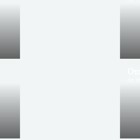
От 53
От
От 96