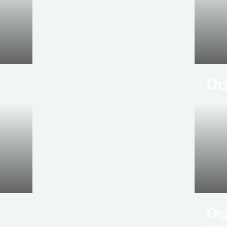
От
От