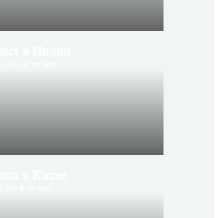
дых в Индии
41 861 ₽ на чел
дых в Китае
 006 ₽ на чел