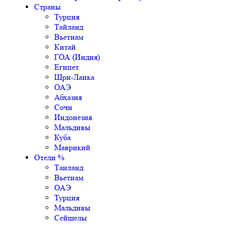
Страны
Турция
Тайланд
Вьетнам
Китай
ГОА (Индия)
Египет
Шри-Ланка
ОАЭ
Абхазия
Сочи
Индонезия
Мальдивы
Куба
Маврикий
Отели %
Таиланд
Вьетнам
ОАЭ
Турция
Мальдивы
Сейшелы