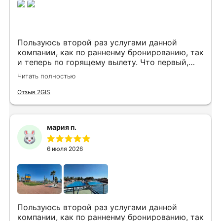
Пользуюсь второй раз услугами данной
компании, как по ранненму бронированию, так
и теперь по горящему вылету. Что первый,
что второй раз путёвки подобраны под наши
Читать полностью
индивидуальные запросы идеально. Работаем
с менеджером Анной Макеевой, всегда на
Отзыв 2GIS
связи, всё чётко и быстро подбирает, на связи
всегда. Огромное спасибо Вам за наш отдых!
мария п.
6 июля 2026
Пользуюсь второй раз услугами данной
компании, как по ранненму бронированию, так