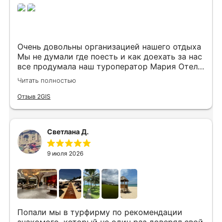
Очень довольны организацией нашего отдыха
Мы не думали где поесть и как доехать за нас
все продумала наш туроператор Мария Отель
в котором мы жили находится в тихом месте
Читать полностью
в шаговой доступности большое количество
достопримечательностей и мест где можно
Отзыв 2GIS
отдохнуть до моря несколько минут
Огромное спасибо за грамотную организацию
нашего отдыха
Светлана Д.
9 июля 2026
Попали мы в турфирму по рекомендации
знакомого, который не один раз доверял свой