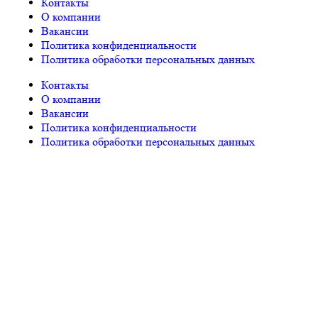
Контакты
О компании
Вакансии
Политика конфиденциальности
Политика обработки персональных данных
Контакты
О компании
Вакансии
Политика конфиденциальности
Политика обработки персональных данных
© «PEGAS Touristik», 2026
ООО «АП Меркурий» —
поставщик туристических услуг в РФ и СНГ.
Единый
Федеральный реестр Турагентов РТА 0002227