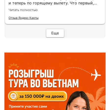
и теперь по горящему вылету. Что первый,
что второй раз путёвки подобраны под наши
Читать полностью
индивидуальные запросы идеально. Работаем
с менеджером Анной Макеевой, всегда на
Отзыв Яндекс Карты
связи, всё чётко и быстро подбирает, на связи
всегда. Огромное спасибо Вам за наш отдых!
Еще