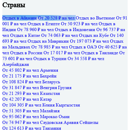
Страны
Отдых в Абхазии
От 20 528 ₽ на чел
Отдых во Вьетнаме
От 91
001 ₽ на чел
Отдых в Египте
От 50 923 ₽ на чел
Отдых в
Индии
От 78 960 ₽ на чел
Отдых в Индонезии
От 96 737 ₽ на
чел
Отдых в Китае
От 74 063 ₽ на чел
Отдых на Кубе
От 140
693 ₽ на чел
Отдых на Маврикии
От 197 073 ₽ на чел
Отдых
на Мальдивах
От 78 985 ₽ на чел
Отдых в ОАЭ
От 40 625 ₽ на
чел
Отдых в России
От 17 017 ₽ на чел
Отдых в Таиланде
От
73 601 ₽ на чел
Отдых в Турции
От 34 558 ₽ на чел
Азербайджан
От 45 802 ₽ на чел
Армения
От 21 175 ₽ на чел
Бахрейн
От 108 824 ₽ на чел
Беларусь
От 31 847 ₽ на чел
Венгрия
Грузия
От 21 293 ₽ на чел
Казахстан
От 42 207 ₽ на чел
Катар
От 104 305 ₽ на чел
Кения
Кыргызстан
От 51 303 ₽ на чел
Малайзия
От 95 062 ₽ на чел
Марокко
Оман
От 74 947 ₽ на чел
Саудовская Аравия
Сейшелы
От 124 613 ₽ на чел
Танзания