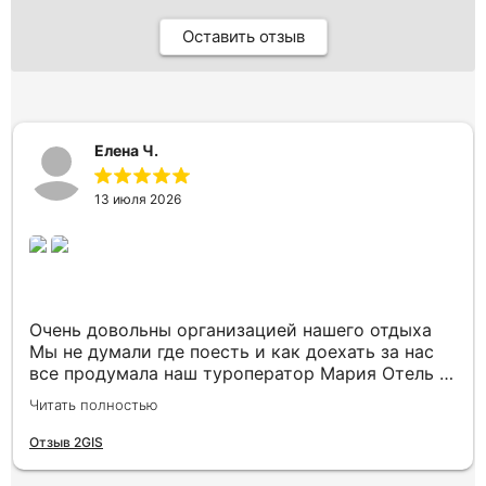
Оставить отзыв
Елена Ч.
13 июля 2026
Очень довольны организацией нашего отдыха
Мы не думали где поесть и как доехать за нас
все продумала наш туроператор Мария Отель в
котором мы жили находится в тихом месте в
Читать полностью
шаговой доступности большое количество
достопримечательностей и мест где можно
Отзыв 2GIS
отдохнуть до моря несколько минут Огромное
спасибо за грамотную организацию нашего