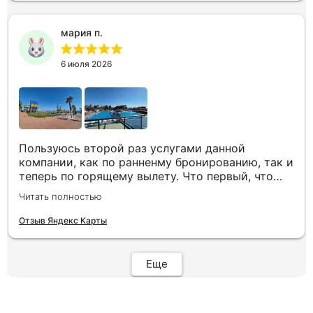
Огромное спасибо Вам за наш отдых!
мария п.
6 июля 2026
Пользуюсь второй раз услугами данной
компании, как по ранненму бронированию, так и
теперь по горящему вылету. Что первый, что
второй раз путёвки подобраны под наши
Читать полностью
индивидуальные запросы идеально. Работаем с
менеджером Анной Макеевой, всегда на связи,
Отзыв Яндекс Карты
всё чётко и быстро подбирает, на связи всегда.
Огромное спасибо Вам за наш отдых!
Еще