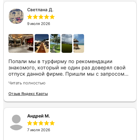
отдыха
Светлана Д.
9 июля 2026
Попали мы в турфирму по рекомендации
знакомого, который не один раз доверял свой
отпуск данной фирме. Пришли мы с запросом
«хочу то, не знаю что», было несколько
Читать полностью
направлений, но куда точно хотим,
представления не имели. Нашим агентом была
Отзыв Яндекс Карты
Юлия. Она сразу рассказала все плюсы и
минусы, куда лучше лететь с ребенком, где
лучше еда и отели, где более комфортный
Андрей М.
климат на наши даты. Всё емко и по делу. В этот
же день нам по каждому из направлений были
представлены всевозможные варианты. Как
7 июля 2026
итог – мы получили незабываемый отпуск в