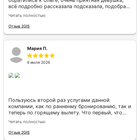
всё подробно рассказала подсказала, подобрала
нам отличный отель в Таиланде по хорошей
Читать полностью
цене, отель вживую оказался ещё красивее чем
на фото, нас привезли увезли, всё отлично,
Отзыв 2GIS
также помогла забронировать места возле
окошек в самолёте, вообщем нам всё
понравилось)
Мария П.
6 июля 2026
Пользуюсь второй раз услугами данной
компании, как по ранненму бронированию, так и
теперь по горящему вылету. Что первый, что
второй раз путёвки подобраны под наши
Читать полностью
индивидуальные запросы идеально. Работаем с
менеджером Анной Макеевой, всегда на связи,
Отзыв 2GIS
всё чётко и быстро подбирает, на связи всегда.