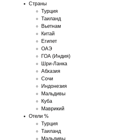
Страны
Турция
Таиланд
Вьетнам
Китай
Египет
ОАЭ
ГОА (Индия)
Шри-Ланка
Абхазия
Сочи
Индонезия
Мальдивы
Куба
Маврикий
Отели %
Турция
Таиланд
Мальдивы