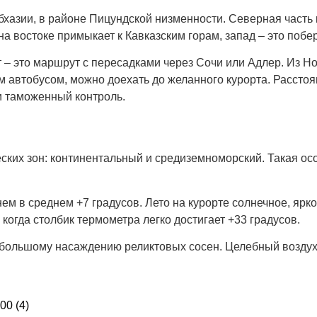
азии, в районе Пицундской низменности. Северная часть к
а востоке примыкает к Кавказским горам, запад – это побе
 – это маршрут с пересадками через Сочи или Адлер. Из Н
 автобусом, можно доехать до желанного курорта. Расстоя
ти таможенный контроль.
еских зон: континентальный и средиземноморский. Такая о
нем в среднем +7 градусов. Лето на курорте солнечное, яр
огда столбик термометра легко достигает +33 градусов.
 большому насаждению реликтовых сосен. Целебный воздух