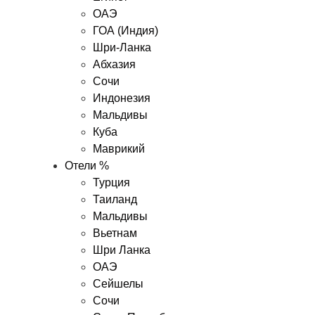
ОАЭ
ГОА (Индия)
Шри-Ланка
Абхазия
Сочи
Индонезия
Мальдивы
Куба
Маврикий
Отели %
Турция
Таиланд
Мальдивы
Вьетнам
Шри Ланка
ОАЭ
Сейшелы
Сочи