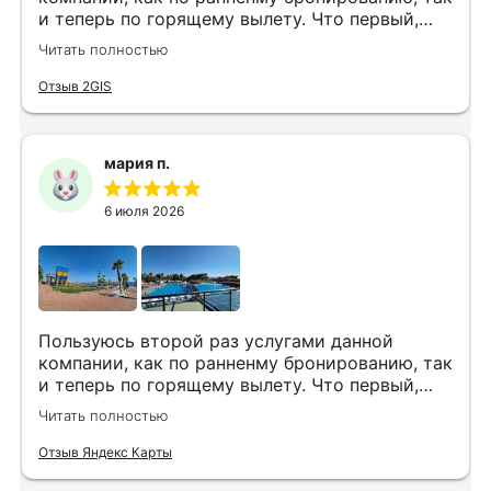
и теперь по горящему вылету. Что первый,
что второй раз путёвки подобраны под наши
Читать полностью
индивидуальные запросы идеально. Работаем
с менеджером Анной Макеевой, всегда на
Отзыв 2GIS
связи, всё чётко и быстро подбирает, на связи
всегда. Огромное спасибо Вам за наш отдых!
мария п.
6 июля 2026
Пользуюсь второй раз услугами данной
компании, как по ранненму бронированию, так
и теперь по горящему вылету. Что первый,
что второй раз путёвки подобраны под наши
Читать полностью
индивидуальные запросы идеально. Работаем
с менеджером Анной Макеевой, всегда на
Отзыв Яндекс Карты
связи, всё чётко и быстро подбирает, на связи