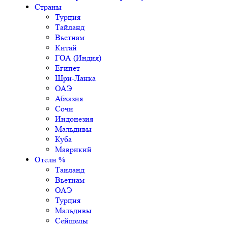
Страны
Турция
Тайланд
Вьетнам
Китай
ГОА (Индия)
Египет
Шри-Ланка
ОАЭ
Абхазия
Сочи
Индонезия
Мальдивы
Куба
Маврикий
Отели %
Таиланд
Вьетнам
ОАЭ
Турция
Мальдивы
Сейшелы