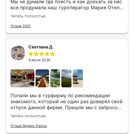
Мы не думали где поесть и как доехать за нас
все продумала наш туроператор Мария Отель
в котором мы жили находится в тихом месте
Читать полностью
в шаговой доступности большое количество
достопримечательностей и мест где можно
Отзыв 2GIS
отдохнуть до моря несколько минут
Огромное спасибо за грамотную организацию
нашего отдыха
Светлана Д.
9 июля 2026
Попали мы в турфирму по рекомендации
знакомого, который не один раз доверял свой
отпуск данной фирме. Пришли мы с запросом
«хочу то, не знаю что», было несколько
Читать полностью
направлений, но куда точно хотим,
представления не имели. Нашим агентом была
Отзыв Яндекс Карты
Юлия. Она сразу рассказала все плюсы и