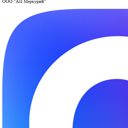
ООО "АП Меркурий"