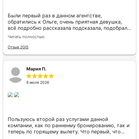
еще не раз!
Юлии и агентству! Будем обращаться и в
дальнейшем!
Были первый раз в данном агентстве,
обратились к Ольге, очень приятная девушка,
всё подробно рассказала подсказала, подобрала
нам отличный отель в Таиланде по хорошей
Читать полностью
цене, отель вживую оказался ещё красивее чем
на фото, нас привезли увезли, всё отлично,
Отзыв 2GIS
также помогла забронировать места возле
окошек в самолёте, вообщем нам всё
понравилось)
Мария П.
6 июля 2026
Пользуюсь второй раз услугами данной
компании, как по ранненму бронированию, так и
теперь по горящему вылету. Что первый, что
второй раз путёвки подобраны под наши