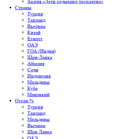
Акция «Дети отдыхают бесплатно»
Страны
Турция
Таиланд
Вьетнам
Китай
Египет
ОАЭ
ГОА (Индия)
Шри-Ланка
Абхазия
Сочи
Индонезия
Мальдивы
Куба
Маврикий
Отели %
Турция
Таиланд
Мальдивы
Вьетнам
Шри Ланка
ОАЭ