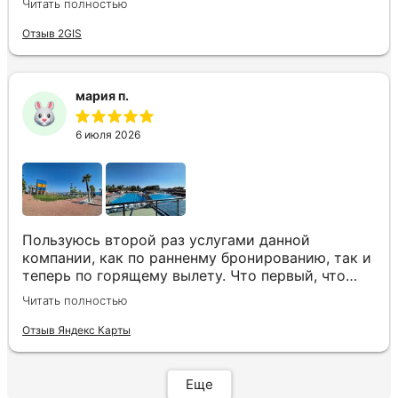
Читать полностью
индивидуальные запросы идеально. Работаем с
менеджером Анной Макеевой, всегда на связи,
Отзыв 2GIS
всё чётко и быстро подбирает, на связи всегда.
Огромное спасибо Вам за наш отдых!
мария п.
6 июля 2026
Пользуюсь второй раз услугами данной
компании, как по ранненму бронированию, так и
теперь по горящему вылету. Что первый, что
второй раз путёвки подобраны под наши
Читать полностью
индивидуальные запросы идеально. Работаем с
менеджером Анной Макеевой, всегда на связи,
Отзыв Яндекс Карты
всё чётко и быстро подбирает, на связи всегда.
Огромное спасибо Вам за наш отдых!
Еще