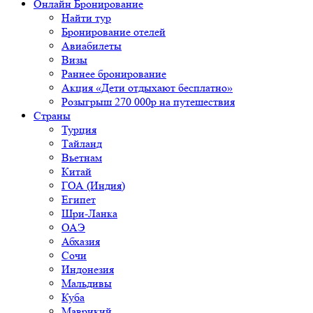
Онлайн Бронирование
Найти тур
Бронирование отелей
Авиабилеты
Визы
Раннее бронирование
Акция «Дети отдыхают бесплатно»
Розыгрыш 270 000р на путешествия
Страны
Турция
Тайланд
Вьетнам
Китай
ГОА (Индия)
Египет
Шри-Ланка
ОАЭ
Абхазия
Сочи
Индонезия
Мальдивы
Куба
Маврикий