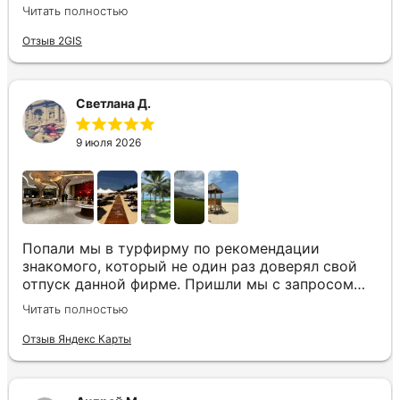
котором мы жили находится в тихом месте в
Читать полностью
шаговой доступности большое количество
достопримечательностей и мест где можно
Отзыв 2GIS
отдохнуть до моря несколько минут Огромное
спасибо за грамотную организацию нашего
отдыха
Светлана Д.
9 июля 2026
Попали мы в турфирму по рекомендации
знакомого, который не один раз доверял свой
отпуск данной фирме. Пришли мы с запросом
«хочу то, не знаю что», было несколько
Читать полностью
направлений, но куда точно хотим,
представления не имели. Нашим агентом была
Отзыв Яндекс Карты
Юлия. Она сразу рассказала все плюсы и
минусы, куда лучше лететь с ребенком, где
лучше еда и отели, где более комфортный