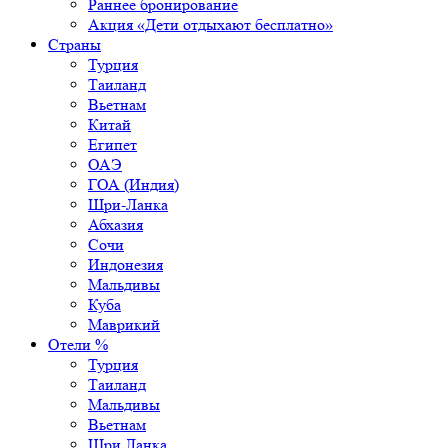
Раннее бронирование
Акция «Дети отдыхают бесплатно»
Страны
Турция
Таиланд
Вьетнам
Китай
Египет
ОАЭ
ГОА (Индия)
Шри-Ланка
Абхазия
Сочи
Индонезия
Мальдивы
Куба
Маврикий
Отели %
Турция
Таиланд
Мальдивы
Вьетнам
Шри Ланка