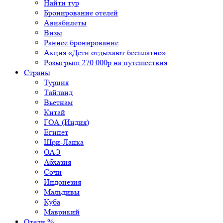
Найти тур
Бронирование отелей
Авиабилеты
Визы
Раннее бронирование
Акция «Дети отдыхают бесплатно»
Розыгрыш 270 000р на путешествия
Страны
Турция
Тайланд
Вьетнам
Китай
ГОА (Индия)
Египет
Шри-Ланка
ОАЭ
Абхазия
Сочи
Индонезия
Мальдивы
Куба
Маврикий
Отели %