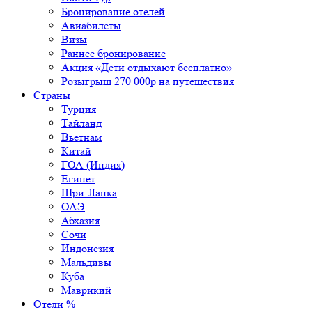
Бронирование отелей
Авиабилеты
Визы
Раннее бронирование
Акция «Дети отдыхают бесплатно»
Розыгрыш 270 000р на путешествия
Страны
Турция
Тайланд
Вьетнам
Китай
ГОА (Индия)
Египет
Шри-Ланка
ОАЭ
Абхазия
Сочи
Индонезия
Мальдивы
Куба
Маврикий
Отели %