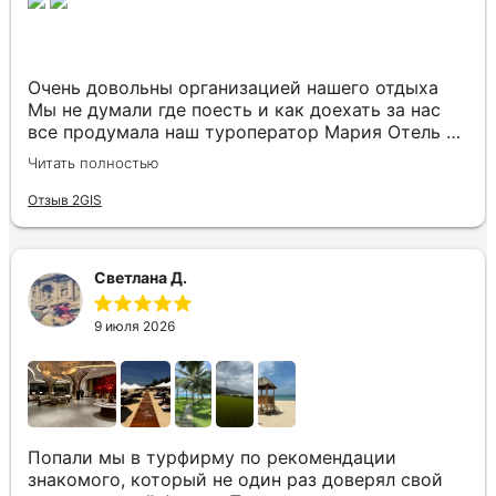
Очень довольны организацией нашего отдыха
Мы не думали где поесть и как доехать за нас
все продумала наш туроператор Мария Отель в
котором мы жили находится в тихом месте в
Читать полностью
шаговой доступности большое количество
достопримечательностей и мест где можно
Отзыв 2GIS
отдохнуть до моря несколько минут Огромное
спасибо за грамотную организацию нашего
отдыха
Светлана Д.
9 июля 2026
Попали мы в турфирму по рекомендации
знакомого, который не один раз доверял свой