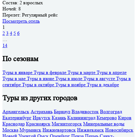
Состав:
2 взрослых
Ночей:
8
Перелет:
Регулярный рейс
Посмотреть отель
1
2
3
4
5
6
…
14
По сезонам
Туры в январе
Туры в феврале
Туры в марте
Туры в апреле
Туры в мае
Туры в июне
Туры в июле
Туры в августе
Туры в
сентябре
Туры в октябре
Туры в ноябре
Туры в декабре
Туры из других городов
Архангельск
Астрахань
Барнаул
Владивосток
Волгоград
Екатеринбург
Иркутск
Казань
Калининград
Кемерово
Киров
Краснодар
Красноярск
Магнитогорск
Минеральные воды
Москва
Мурманск
Нижневартовск
Нижнекамск
Новосибирск
Новый Уренгой
Омск
Оренбург
Пенза
Пермь
Санкт-