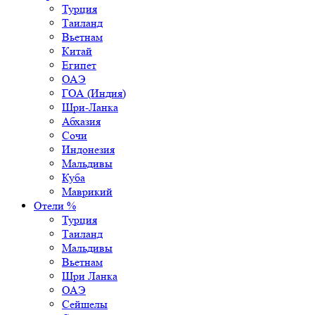
Турция
Таиланд
Вьетнам
Китай
Египет
ОАЭ
ГОА (Индия)
Шри-Ланка
Абхазия
Сочи
Индонезия
Мальдивы
Куба
Маврикий
Отели %
Турция
Таиланд
Мальдивы
Вьетнам
Шри Ланка
ОАЭ
Сейшелы