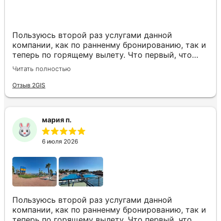
Пользуюсь второй раз услугами данной
компании, как по ранненму бронированию, так и
теперь по горящему вылету. Что первый, что
второй раз путёвки подобраны под наши
Читать полностью
индивидуальные запросы идеально. Работаем с
менеджером Анной Макеевой, всегда на связи,
Отзыв 2GIS
всё чётко и быстро подбирает, на связи всегда.
Огромное спасибо Вам за наш отдых!
мария п.
6 июля 2026
Пользуюсь второй раз услугами данной
компании, как по ранненму бронированию, так и
теперь по горящему вылету. Что первый, что