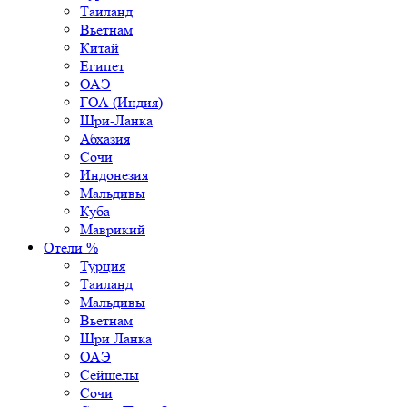
Таиланд
Вьетнам
Китай
Египет
ОАЭ
ГОА (Индия)
Шри-Ланка
Абхазия
Сочи
Индонезия
Мальдивы
Куба
Маврикий
Отели %
Турция
Таиланд
Мальдивы
Вьетнам
Шри Ланка
ОАЭ
Сейшелы
Сочи