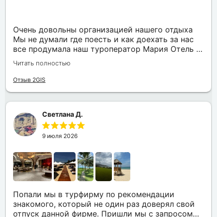
Очень довольны организацией нашего отдыха
Мы не думали где поесть и как доехать за нас
все продумала наш туроператор Мария Отель в
котором мы жили находится в тихом месте в
Читать полностью
шаговой доступности большое количество
достопримечательностей и мест где можно
Отзыв 2GIS
отдохнуть до моря несколько минут Огромное
спасибо за грамотную организацию нашего
отдыха
Светлана Д.
9 июля 2026
Попали мы в турфирму по рекомендации
знакомого, который не один раз доверял свой
отпуск данной фирме. Пришли мы с запросом