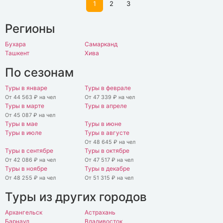
1
2
3
Регионы
Бухара
Самарканд
Ташкент
Хива
По сезонам
Туры в январе
Туры в феврале
От 44 563 ₽ на чел
От 47 339 ₽ на чел
Туры в марте
Туры в апреле
От 45 087 ₽ на чел
Туры в мае
Туры в июне
Туры в июле
Туры в августе
От 48 645 ₽ на чел
Туры в сентябре
Туры в октябре
От 42 086 ₽ на чел
От 47 517 ₽ на чел
Туры в ноябре
Туры в декабре
От 48 255 ₽ на чел
От 51 315 ₽ на чел
Туры из других городов
Архангельск
Астрахань
Барнаул
Владивосток