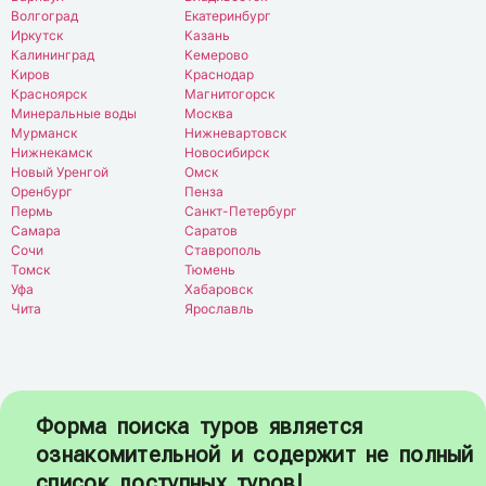
Волгоград
Екатеринбург
Иркутск
Казань
Калининград
Кемерово
Киров
Краснодар
Красноярск
Магнитогорск
Минеральные воды
Москва
Мурманск
Нижневартовск
Нижнекамск
Новосибирск
Новый Уренгой
Омск
Оренбург
Пенза
Пермь
Санкт-Петербург
Самара
Саратов
Сочи
Ставрополь
Томск
Тюмень
Уфа
Хабаровск
Чита
Ярославль
Форма поиска туров является
ознакомительной и содержит не полный
список доступных туров!