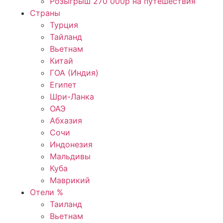
Розыгрыш 270 000р на путешествия
Страны
Турция
Тайланд
Вьетнам
Китай
ГОА (Индия)
Египет
Шри-Ланка
ОАЭ
Абхазия
Сочи
Индонезия
Мальдивы
Куба
Маврикий
Отели %
Таиланд
Вьетнам