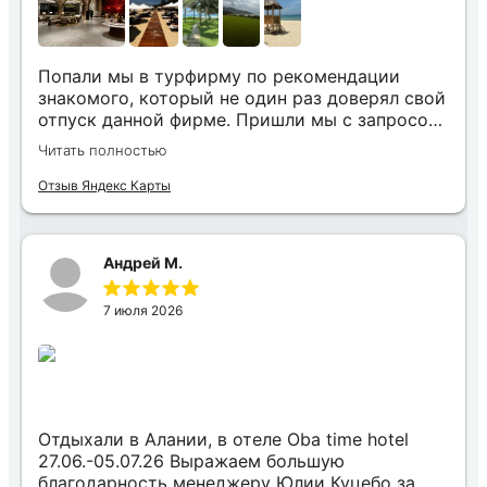
Попали мы в турфирму по рекомендации
знакомого, который не один раз доверял свой
отпуск данной фирме. Пришли мы с запросом
«хочу то, не знаю что», было несколько
Читать полностью
направлений, но куда точно хотим,
представления не имели. Нашим агентом была
Отзыв Яндекс Карты
Юлия. Она сразу рассказала все плюсы и
минусы, куда лучше лететь с ребенком, где
лучше еда и отели, где более комфортный
Андрей М.
климат на наши даты. Всё емко и по делу. В
этот же день нам по каждому из направлений
7 июля 2026
были представлены всевозможные варианты.
Как итог – мы получили незабываемый отпуск
в прекрасном отеле Вьетнама (Камрань).
Уединенно, белоснежный мягкий песок, море
настолько теплое, что я даже не поверила, что
морская вода может быть такой
Отдыхали в Алании, в отеле Oba time hotel
температуры, отель новый, чистый, находится
27.06.-05.07.26 Выражаем большую
в нем было одно удовольствие. Юлия была с
благодарность менеджеру Юлии Куцебо за