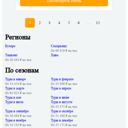
Посмотреть отель
1
2
3
4
5
6
…
15
Регионы
Бухара
Самарканд
От 69 059 ₽ на чел
Ташкент
Хива
От 30 484 ₽ на чел
По сезонам
Туры в январе
Туры в феврале
От 34 454 ₽ на чел
От 33 896 ₽ на чел
Туры в марте
Туры в апреле
От 64 024 ₽ на чел
Туры в мае
Туры в июне
Туры в июле
Туры в августе
От 33 373 ₽ на чел
Туры в сентябре
Туры в октябре
От 30 484 ₽ на чел
От 31 488 ₽ на чел
Туры в ноябре
Туры в декабре
От 34 533 ₽ на чел
От 35 171 ₽ на чел