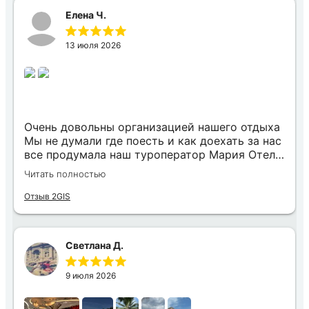
Елена Ч.
13 июля 2026
Очень довольны организацией нашего отдыха
Мы не думали где поесть и как доехать за нас
все продумала наш туроператор Мария Отель
в котором мы жили находится в тихом месте
Читать полностью
в шаговой доступности большое количество
достопримечательностей и мест где можно
Отзыв 2GIS
отдохнуть до моря несколько минут
Огромное спасибо за грамотную организацию
нашего отдыха
Светлана Д.
9 июля 2026