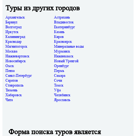
Туры из других городов
Архангельск
Астрахань
Барнаул
Владивосток
Волгоград
Екатеринбург
Иркутск
Казань
Калининград
Киров
Краснодар
Красноярск
Магнитогорск
Минеральные воды
Москва
Мурманск
Нижневартовск
Нижнекамск
Новосибирск
Новый Уренгой
Омск
Оренбург
Пенза
Пермь
Санкт-Петербург
Самара
Саратов
Сочи
Ставрополь
Томск
Тюмень
Уфа
Хабаровск
Челябинск
Чита
Ярославль
Форма поиска туров является