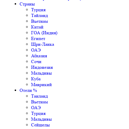
Страны
Турция
Тайланд
Вьетнам
Китай
ГОА (Индия)
Египет
Шри-Ланка
ОАЭ
Абхазия
Сочи
Индонезия
Мальдивы
Куба
Маврикий
Отели %
Таиланд
Вьетнам
ОАЭ
Турция
Мальдивы
Сейшелы