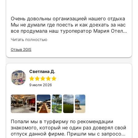
Очень довольны организацией нашего отдыха
Мы не думали где поесть и как доехать за нас
все продумала наш туроператор Мария Отель
в котором мы жили находится в тихом месте
Читать полностью
в шаговой доступности большое количество
достопримечательностей и мест где можно
Отзыв 2GIS
отдохнуть до моря несколько минут
Огромное спасибо за грамотную организацию
нашего отдыха
Светлана Д.
9 июля 2026
Попали мы в турфирму по рекомендации
знакомого, который не один раз доверял свой
отпуск данной фирме. Пришли мы с запросом