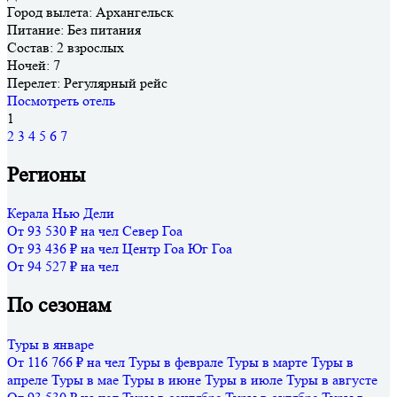
Город вылета:
Архангельск
Питание:
Без питания
Состав:
2 взрослых
Ночей:
7
Перелет:
Регулярный рейс
Посмотреть отель
1
2
3
4
5
6
7
Регионы
Керала
Нью Дели
От 93 530 ₽ на чел
Север Гоа
От 93 436 ₽ на чел
Центр Гоа
Юг Гоа
От 94 527 ₽ на чел
По сезонам
Туры в январе
От 116 766 ₽ на чел
Туры в феврале
Туры в марте
Туры в
апреле
Туры в мае
Туры в июне
Туры в июле
Туры в августе