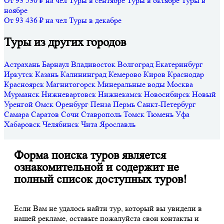
От 93 530 ₽ на чел
Туры в сентябре
Туры в октябре
Туры в
ноябре
От 93 436 ₽ на чел
Туры в декабре
Туры из других городов
Астрахань
Барнаул
Владивосток
Волгоград
Екатеринбург
Иркутск
Казань
Калининград
Кемерово
Киров
Краснодар
Красноярск
Магнитогорск
Минеральные воды
Москва
Мурманск
Нижневартовск
Нижнекамск
Новосибирск
Новый
Уренгой
Омск
Оренбург
Пенза
Пермь
Санкт-Петербург
Самара
Саратов
Сочи
Ставрополь
Томск
Тюмень
Уфа
Хабаровск
Челябинск
Чита
Ярославль
Форма поиска туров является
ознакомительной и содержит не
полный список доступных туров!
Если Вам не удалось найти тур, который вы увидели в
нашей рекламе, оставьте пожалуйста свои контакты и