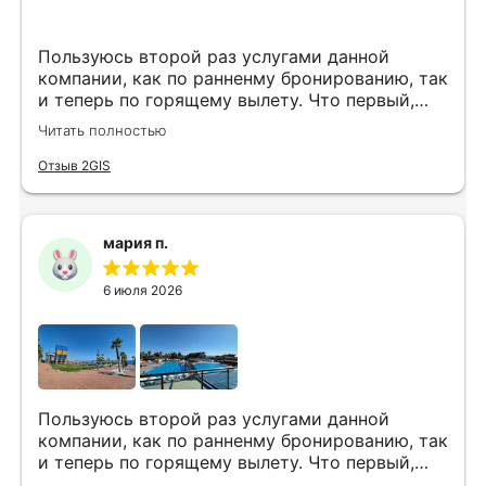
Пользуюсь второй раз услугами данной
компании, как по ранненму бронированию, так
и теперь по горящему вылету. Что первый,
что второй раз путёвки подобраны под наши
Читать полностью
индивидуальные запросы идеально. Работаем
с менеджером Анной Макеевой, всегда на
Отзыв 2GIS
связи, всё чётко и быстро подбирает, на связи
всегда. Огромное спасибо Вам за наш отдых!
мария п.
6 июля 2026
Пользуюсь второй раз услугами данной
компании, как по ранненму бронированию, так
и теперь по горящему вылету. Что первый,
что второй раз путёвки подобраны под наши