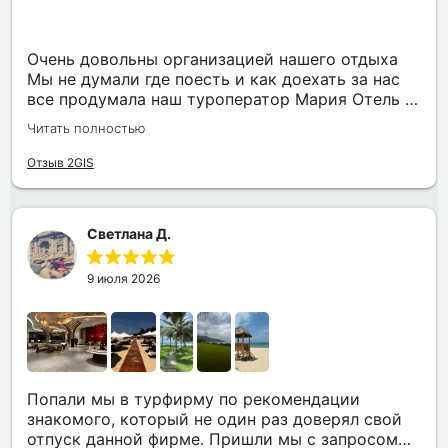
Очень довольны организацией нашего отдыха
Мы не думали где поесть и как доехать за нас
все продумала наш туроператор Мария Отель в
котором мы жили находится в тихом месте в
Читать полностью
шаговой доступности большое количество
достопримечательностей и мест где можно
Отзыв 2GIS
отдохнуть до моря несколько минут Огромное
спасибо за грамотную организацию нашего
отдыха
Светлана Д.
9 июля 2026
Попали мы в турфирму по рекомендации
знакомого, который не один раз доверял свой
отпуск данной фирме. Пришли мы с запросом