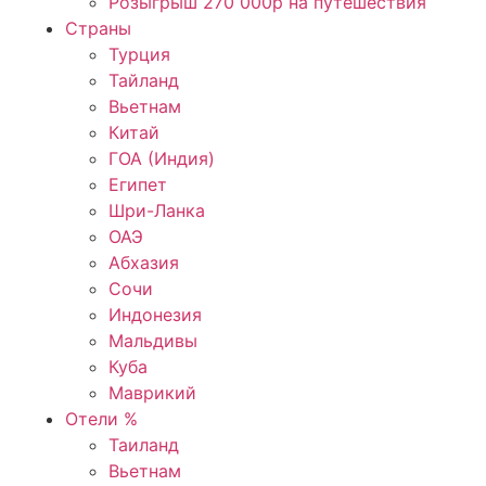
Розыгрыш 270 000р на путешествия
Страны
Турция
Тайланд
Вьетнам
Китай
ГОА (Индия)
Египет
Шри-Ланка
ОАЭ
Абхазия
Сочи
Индонезия
Мальдивы
Куба
Маврикий
Отели %
Таиланд
Вьетнам