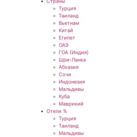
Страны
Турция
Таиланд
Вьетнам
Китай
Египет
ОАЭ
ГОА (Индия)
Шри-Ланка
Абхазия
Сочи
Индонезия
Мальдивы
Куба
Маврикий
Отели %
Турция
Таиланд
Мальдивы