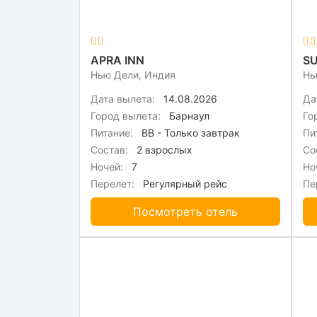
APRA INN
SU
Нью Дели, Индия
Нь
Дата вылета:
14.08.2026
Да
Город вылета:
Барнаул
Го
Питание:
BB - Только завтрак
Пи
Состав:
2 взрослых
Со
Ночей:
7
Но
Перелет:
Регулярный рейс
Пе
Посмотреть отель