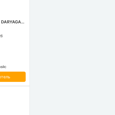
HOTEL TARA PALACE DARYAGANJ
26
рейс
отель