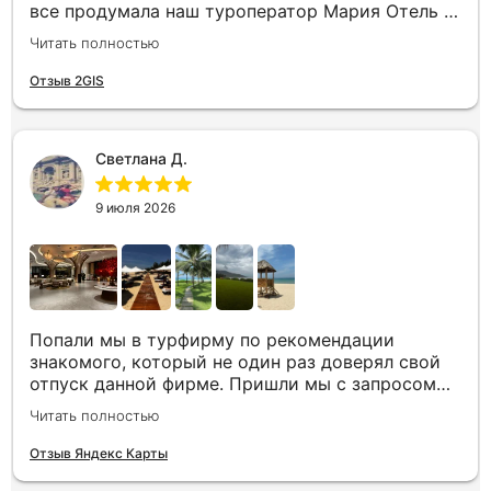
все продумала наш туроператор Мария Отель в
котором мы жили находится в тихом месте в
Читать полностью
шаговой доступности большое количество
достопримечательностей и мест где можно
Отзыв 2GIS
отдохнуть до моря несколько минут Огромное
спасибо за грамотную организацию нашего
отдыха
Светлана Д.
9 июля 2026
Попали мы в турфирму по рекомендации
знакомого, который не один раз доверял свой
отпуск данной фирме. Пришли мы с запросом
«хочу то, не знаю что», было несколько
Читать полностью
направлений, но куда точно хотим,
представления не имели. Нашим агентом была
Отзыв Яндекс Карты
Юлия. Она сразу рассказала все плюсы и