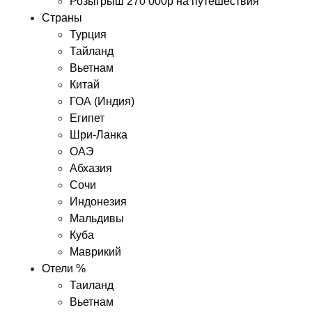
Розыгрыш 270 000р на путешествия
Страны
Турция
Тайланд
Вьетнам
Китай
ГОА (Индия)
Египет
Шри-Ланка
ОАЭ
Абхазия
Сочи
Индонезия
Мальдивы
Куба
Маврикий
Отели %
Таиланд
Вьетнам