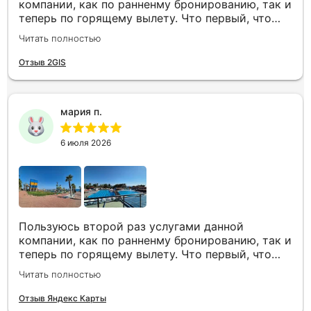
компании, как по ранненму бронированию, так и
теперь по горящему вылету. Что первый, что
второй раз путёвки подобраны под наши
Читать полностью
индивидуальные запросы идеально. Работаем с
менеджером Анной Макеевой, всегда на связи,
Отзыв 2GIS
всё чётко и быстро подбирает, на связи всегда.
Огромное спасибо Вам за наш отдых!
мария п.
6 июля 2026
Пользуюсь второй раз услугами данной
компании, как по ранненму бронированию, так и
теперь по горящему вылету. Что первый, что
второй раз путёвки подобраны под наши
Читать полностью
индивидуальные запросы идеально. Работаем с
менеджером Анной Макеевой, всегда на связи,
Отзыв Яндекс Карты
всё чётко и быстро подбирает, на связи всегда.