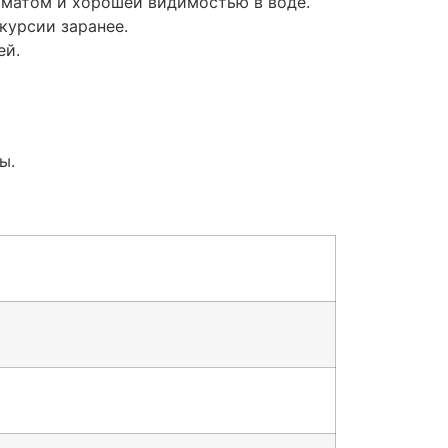
иматом и хорошей видимостью в воде.
курсии заранее.
ей.
ы.