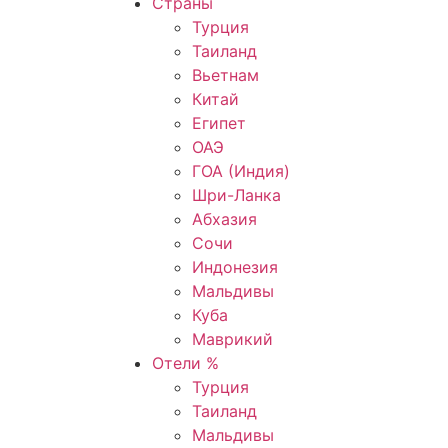
Страны
Турция
Таиланд
Вьетнам
Китай
Египет
ОАЭ
ГОА (Индия)
Шри-Ланка
Абхазия
Сочи
Индонезия
Мальдивы
Куба
Маврикий
Отели %
Турция
Таиланд
Мальдивы