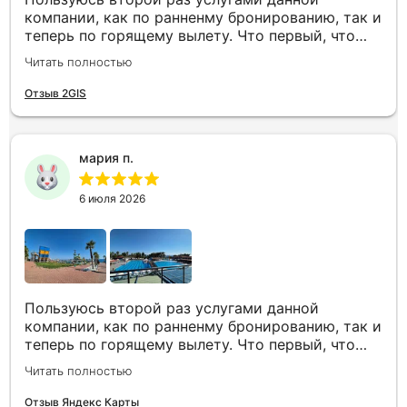
компании, как по ранненму бронированию, так и
теперь по горящему вылету. Что первый, что
второй раз путёвки подобраны под наши
Читать полностью
индивидуальные запросы идеально. Работаем с
менеджером Анной Макеевой, всегда на связи,
Отзыв 2GIS
всё чётко и быстро подбирает, на связи всегда.
Огромное спасибо Вам за наш отдых!
мария п.
6 июля 2026
Пользуюсь второй раз услугами данной
компании, как по ранненму бронированию, так и
теперь по горящему вылету. Что первый, что
второй раз путёвки подобраны под наши
Читать полностью
индивидуальные запросы идеально. Работаем с
менеджером Анной Макеевой, всегда на связи,
Отзыв Яндекс Карты