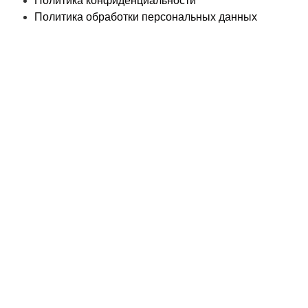
Политика конфиденциальности
Политика обработки персональных данных
© «PEGAS Touristik», 2026
ООО «АП Меркурий» —
поставщик туристических услуг в РФ и СНГ.
Единый
Федеральный реестр Турагентов РТА 0002227