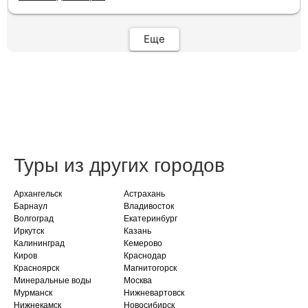
всё чётко и быстро подбирает, на связи всегда.
Огромное спасибо Вам за наш отдых!
Еще
Туры из других городов
Архангельск
Астрахань
Барнаул
Владивосток
Волгоград
Екатеринбург
Иркутск
Казань
Калининград
Кемерово
Киров
Краснодар
Красноярск
Магнитогорск
Минеральные воды
Москва
Мурманск
Нижневартовск
Нижнекамск
Новосибирск