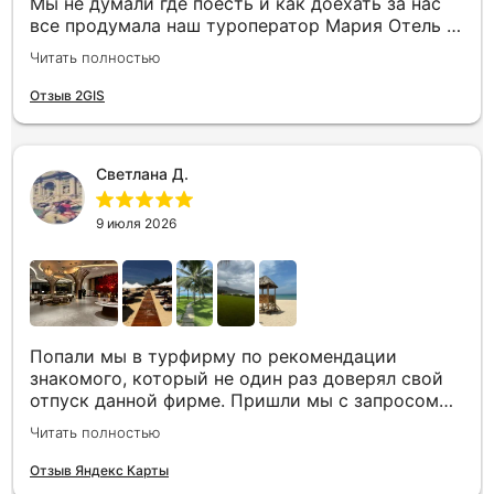
Мы не думали где поесть и как доехать за нас
все продумала наш туроператор Мария Отель в
котором мы жили находится в тихом месте в
Читать полностью
шаговой доступности большое количество
достопримечательностей и мест где можно
Отзыв 2GIS
отдохнуть до моря несколько минут Огромное
спасибо за грамотную организацию нашего
отдыха
Светлана Д.
9 июля 2026
Попали мы в турфирму по рекомендации
знакомого, который не один раз доверял свой
отпуск данной фирме. Пришли мы с запросом
«хочу то, не знаю что», было несколько
Читать полностью
направлений, но куда точно хотим,
представления не имели. Нашим агентом была
Отзыв Яндекс Карты
Юлия. Она сразу рассказала все плюсы и