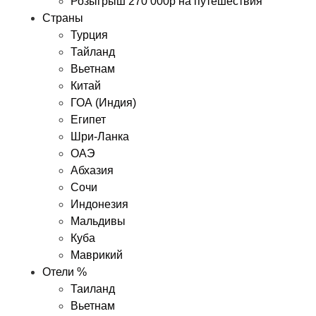
Розыгрыш 270 000р на путешествия
Страны
Турция
Тайланд
Вьетнам
Китай
ГОА (Индия)
Египет
Шри-Ланка
ОАЭ
Абхазия
Сочи
Индонезия
Мальдивы
Куба
Маврикий
Отели %
Таиланд
Вьетнам