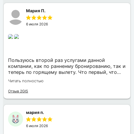
окошек в самолёте, вообщем нам всё
понравилось)
Мария П.
6 июля 2026
Пользуюсь второй раз услугами данной
компании, как по ранненму бронированию, так и
теперь по горящему вылету. Что первый, что
второй раз путёвки подобраны под наши
Читать полностью
индивидуальные запросы идеально. Работаем с
менеджером Анной Макеевой, всегда на связи,
Отзыв 2GIS
всё чётко и быстро подбирает, на связи всегда.
Огромное спасибо Вам за наш отдых!
мария п.
6 июля 2026