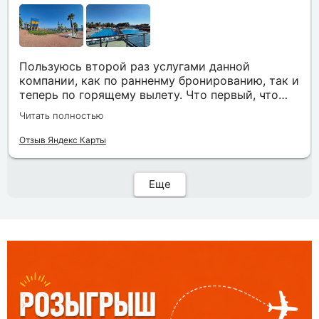
Пользуюсь второй раз услугами данной
компании, как по ранненму бронированию, так и
теперь по горящему вылету. Что первый, что
второй раз путёвки подобраны под наши
Читать полностью
индивидуальные запросы идеально. Работаем с
менеджером Анной Макеевой, всегда на связи,
Отзыв Яндекс Карты
всё чётко и быстро подбирает, на связи всегда.
Огромное спасибо Вам за наш отдых!
Еще