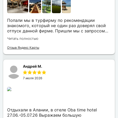
Попали мы в турфирму по рекомендации
знакомого, который не один раз доверял свой
отпуск данной фирме. Пришли мы с запросом
«хочу то, не знаю что», было несколько
Читать полностью
направлений, но куда точно хотим,
представления не имели. Нашим агентом была
Отзыв Яндекс Карты
Юлия. Она сразу рассказала все плюсы и
минусы, куда лучше лететь с ребенком, где
лучше еда и отели, где более комфортный
Андрей М.
климат на наши даты. Всё емко и по делу. В этот
же день нам по каждому из направлений были
представлены всевозможные варианты. Как
7 июля 2026
итог – мы получили незабываемый отпуск в
прекрасном отеле Вьетнама (Камрань).
Уединенно, белоснежный мягкий песок, море
настолько теплое, что я даже не поверила, что
морская вода может быть такой температуры,
отель новый, чистый, находится в нем было
Отдыхали в Алании, в отеле Oba time hotel
одно удовольствие. Юлия была с нами
27.06.-05.07.26 Выражаем большую