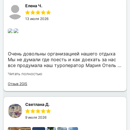
Елена Ч.
13 июля 2026
Очень довольны организацией нашего отдыха
Мы не думали где поесть и как доехать за нас
все продумала наш туроператор Мария Отель в
котором мы жили находится в тихом месте в
Читать полностью
шаговой доступности большое количество
достопримечательностей и мест где можно
Отзыв 2GIS
отдохнуть до моря несколько минут Огромное
спасибо за грамотную организацию нашего
отдыха
Светлана Д.
9 июля 2026