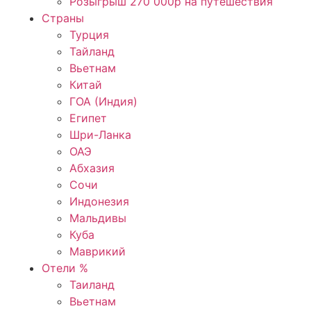
Розыгрыш 270 000р на путешествия
Страны
Турция
Тайланд
Вьетнам
Китай
ГОА (Индия)
Египет
Шри-Ланка
ОАЭ
Абхазия
Сочи
Индонезия
Мальдивы
Куба
Маврикий
Отели %
Таиланд
Вьетнам