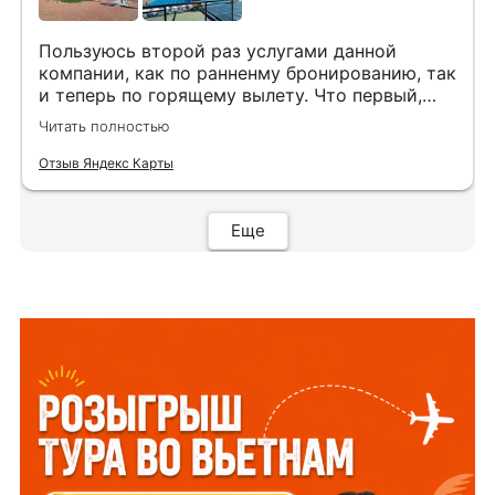
Пользуюсь второй раз услугами данной
компании, как по ранненму бронированию, так
и теперь по горящему вылету. Что первый,
что второй раз путёвки подобраны под наши
Читать полностью
индивидуальные запросы идеально. Работаем
с менеджером Анной Макеевой, всегда на
Отзыв Яндекс Карты
связи, всё чётко и быстро подбирает, на связи
всегда. Огромное спасибо Вам за наш отдых!
Еще