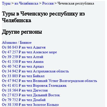
Туры
>
из Челябинска
>
Россия
>
Чеченская республика
Туры в Чеченскую республику из
Челябинска
Другие регионы
Абзаково / Банное
От 86 843 ₽ на чел
Адыгея
От 47 257 ₽ на чел
Азовское море
От 39 259 ₽ на чел
Алтай
От 41 550 ₽ на чел
Анапа
От 40 742 ₽ на чел
Архыз
От 34 942 ₽ на чел
Астраханская область
От 33 803 ₽ на чел
Байкал
От 47 942 ₽ на чел
Великий Устюг
Волгоградская область
От 41 651 ₽ на чел
Воронеж
Геленджик
От 18 564 ₽ на чел
Дагестан
От 27 023 ₽ на чел
Дальний Восток
От 79 752 ₽ на чел
Домбай
От 38 530 ₽ на чел
Золотое Кольцо