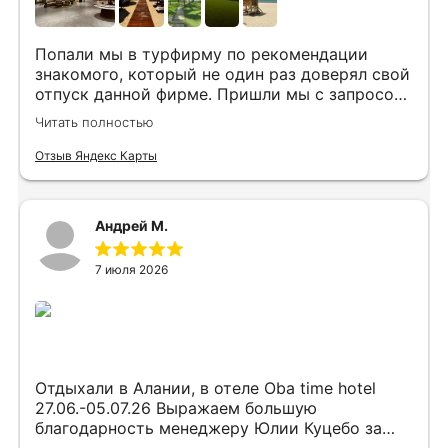
Попали мы в турфирму по рекомендации
знакомого, который не один раз доверял свой
отпуск данной фирме. Пришли мы с запросом
«хочу то, не знаю что», было несколько
Читать полностью
направлений, но куда точно хотим,
представления не имели. Нашим агентом была
Отзыв Яндекс Карты
Юлия. Она сразу рассказала все плюсы и
минусы, куда лучше лететь с ребенком, где
лучше еда и отели, где более комфортный
Андрей М.
климат на наши даты. Всё емко и по делу. В
этот же день нам по каждому из направлений
7 июля 2026
были представлены всевозможные варианты.
Как итог – мы получили незабываемый отпуск
в прекрасном отеле Вьетнама (Камрань).
Уединенно, белоснежный мягкий песок, море
настолько теплое, что я даже не поверила, что
морская вода может быть такой
Отдыхали в Алании, в отеле Oba time hotel
температуры, отель новый, чистый, находится
27.06.-05.07.26 Выражаем большую
в нем было одно удовольствие. Юлия была с
благодарность менеджеру Юлии Куцебо за
нами постоянно на связи и оперативно