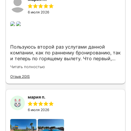
6 июля 2026
Пользуюсь второй раз услугами данной
компании, как по ранненму бронированию, так
и теперь по горящему вылету. Что первый,
что второй раз путёвки подобраны под наши
Читать полностью
индивидуальные запросы идеально. Работаем
с менеджером Анной Макеевой, всегда на
Отзыв 2GIS
связи, всё чётко и быстро подбирает, на связи
всегда. Огромное спасибо Вам за наш отдых!
мария п.
6 июля 2026