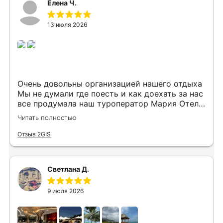
Елена Ч.
13 июля 2026
Очень довольны организацией нашего отдыха
Мы не думали где поесть и как доехать за нас
все продумала наш туроператор Мария Отель
в котором мы жили находится в тихом месте
Читать полностью
в шаговой доступности большое количество
достопримечательностей и мест где можно
Отзыв 2GIS
отдохнуть до моря несколько минут
Огромное спасибо за грамотную организацию
нашего отдыха
Светлана Д.
9 июля 2026