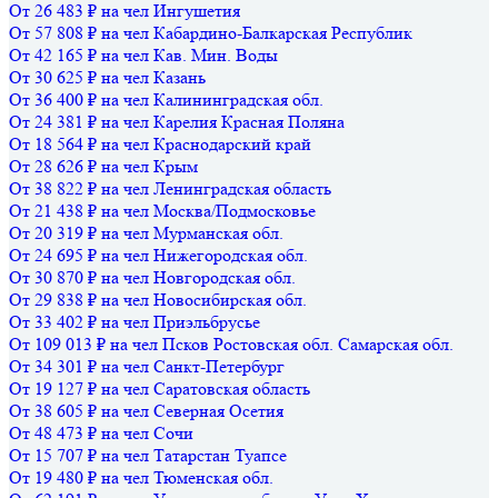
От 26 483 ₽ на чел
Ингушетия
От 57 808 ₽ на чел
Кабардино-Балкарская Республик
От 42 165 ₽ на чел
Кав. Мин. Воды
От 30 625 ₽ на чел
Казань
От 36 400 ₽ на чел
Калининградская обл.
От 24 381 ₽ на чел
Карелия
Красная Поляна
От 18 564 ₽ на чел
Краснодарский край
От 28 626 ₽ на чел
Крым
От 38 822 ₽ на чел
Ленинградская область
От 21 438 ₽ на чел
Москва/Подмосковье
От 20 319 ₽ на чел
Мурманская обл.
От 24 695 ₽ на чел
Нижегородская обл.
От 30 870 ₽ на чел
Новгородская обл.
От 29 838 ₽ на чел
Новосибирская обл.
От 33 402 ₽ на чел
Приэльбрусье
От 109 013 ₽ на чел
Псков
Ростовская обл.
Самарская обл.
От 34 301 ₽ на чел
Санкт-Петербург
От 19 127 ₽ на чел
Саратовская область
От 38 605 ₽ на чел
Северная Осетия
От 48 473 ₽ на чел
Сочи
От 15 707 ₽ на чел
Татарстан
Туапсе
От 19 480 ₽ на чел
Тюменская обл.