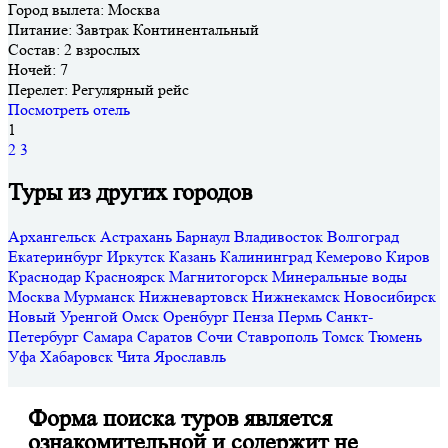
Город вылета:
Москва
Питание:
Завтpак Континентальный
Состав:
2 взрослых
Ночей:
7
Перелет:
Регулярный рейс
Посмотреть отель
1
2
3
Туры из других городов
Архангельск
Астрахань
Барнаул
Владивосток
Волгоград
Екатеринбург
Иркутск
Казань
Калининград
Кемерово
Киров
Краснодар
Красноярск
Магнитогорск
Минеральные воды
Москва
Мурманск
Нижневартовск
Нижнекамск
Новосибирск
Новый Уренгой
Омск
Оренбург
Пенза
Пермь
Санкт-
Петербург
Самара
Саратов
Сочи
Ставрополь
Томск
Тюмень
Уфа
Хабаровск
Чита
Ярославль
Форма поиска туров является
ознакомительной и содержит не