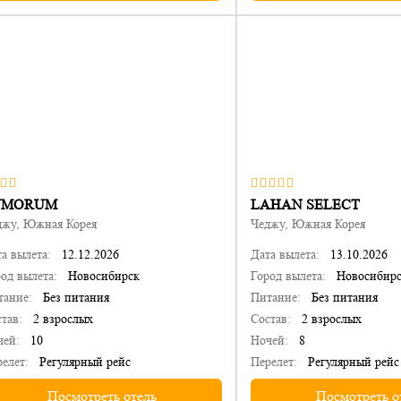
UMORUM
LAHAN SELECT
джу, Южная Корея
Чеджу, Южная Корея
а вылета:
12.12.2026
Дата вылета:
13.10.2026
од вылета:
Новосибирск
Город вылета:
Новосибир
тание:
Без питания
Питание:
Без питания
тав:
2 взрослых
Состав:
2 взрослых
чей:
10
Ночей:
8
елет:
Регулярный рейс
Перелет:
Регулярный рейс
Посмотреть отель
Посмотреть о