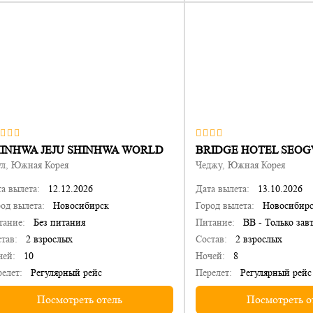
INHWA JEJU SHINHWA WORLD
BRIDGE HOTEL SEOG
ул, Южная Корея
Чеджу, Южная Корея
а вылета:
12.12.2026
Дата вылета:
13.10.2026
од вылета:
Новосибирск
Город вылета:
Новосибир
тание:
Без питания
Питание:
BB - Только зав
тав:
2 взрослых
Состав:
2 взрослых
чей:
10
Ночей:
8
елет:
Регулярный рейс
Перелет:
Регулярный рейс
Посмотреть отель
Посмотреть о