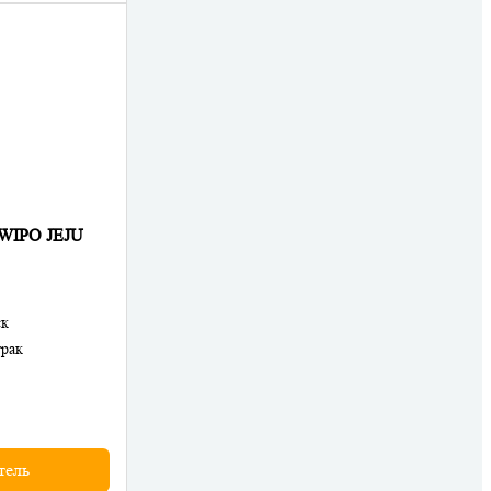
WIPO JEJU
ск
трак
тель