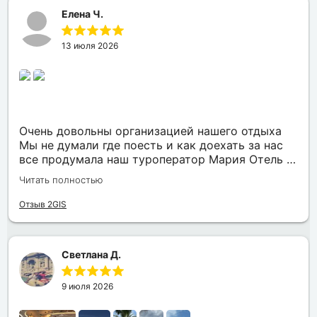
Елена Ч.
13 июля 2026
Очень довольны организацией нашего отдыха
Мы не думали где поесть и как доехать за нас
все продумала наш туроператор Мария Отель в
котором мы жили находится в тихом месте в
Читать полностью
шаговой доступности большое количество
достопримечательностей и мест где можно
Отзыв 2GIS
отдохнуть до моря несколько минут Огромное
спасибо за грамотную организацию нашего
отдыха
Светлана Д.
9 июля 2026