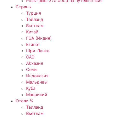
Розыгрыш 270 000р на путешествия
Страны
Турция
Тайланд
Вьетнам
Китай
ГОА (Индия)
Египет
Шри-Ланка
ОАЭ
Абхазия
Сочи
Индонезия
Мальдивы
Куба
Маврикий
Отели %
Таиланд
Вьетнам