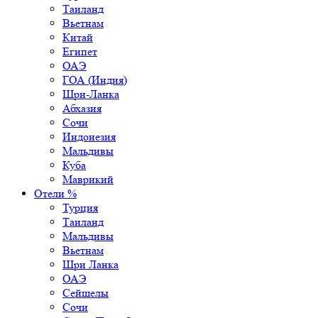
Таиланд
Вьетнам
Китай
Египет
ОАЭ
ГОА (Индия)
Шри-Ланка
Абхазия
Сочи
Индонезия
Мальдивы
Куба
Маврикий
Отели %
Турция
Таиланд
Мальдивы
Вьетнам
Шри Ланка
ОАЭ
Сейшелы
Сочи