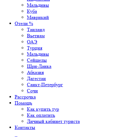
Мальдивы
Куба
Маврикий
Отели %
Таиланд
Вьетнам
ОАЭ
Турция
Мальдивы
Сейшелы
Шри-Ланка
Абхазия
Дагестан
Санкт-Петербург
Сочи
Рассрочка
Помощь
Как купить тур
Как оплатить
Личный кабинет туриста
Контакты