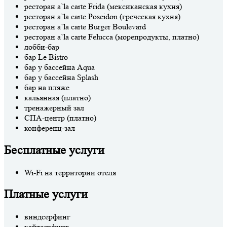
ресторан a`la carte Frida (мексиканская кухня)
ресторан a`la carte Poseidon (греческая кухня)
ресторан a`la carte Burger Boulevard
ресторан a`la carte Felucca (морепродукты, платно)
лобби-бар
бар Le Bistro
бар у бассейна Aqua
бар у бассейна Splash
бар на пляже
кальянная (платно)
тренажерный зал
СПА-центр (платно)
конференц-зал
Бесплатные услуги
Wi-Fi на территории отеля
Платные услуги
виндсерфинг
кайтсерфинг