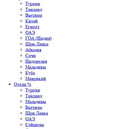
Турция
Таиланд
Вьетнам
Китай
Египет
ОАЭ
ГОА (Индия)
Шри-Ланка
Абхазия
Сочи
Индонезия
Мальдивы
Куба
Маврикий
Отели %
Турция
Таиланд
Мальдивы
Вьетнам
Шри Ланка
ОАЭ
Сейшелы