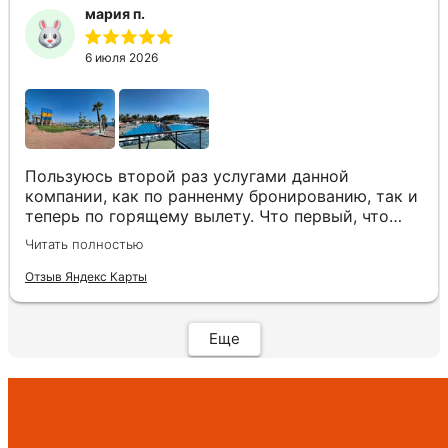
мария п.
6 июля 2026
Пользуюсь второй раз услугами данной
компании, как по ранненму бронированию, так и
теперь по горящему вылету. Что первый, что
второй раз путёвки подобраны под наши
Читать полностью
индивидуальные запросы идеально. Работаем с
менеджером Анной Макеевой, всегда на связи,
Отзыв Яндекс Карты
всё чётко и быстро подбирает, на связи всегда.
Огромное спасибо Вам за наш отдых!
Еще