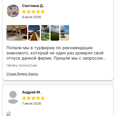
отдыха
Светлана Д.
9 июля 2026
Попали мы в турфирму по рекомендации
знакомого, который не один раз доверял свой
отпуск данной фирме. Пришли мы с запросом
«хочу то, не знаю что», было несколько
Читать полностью
направлений, но куда точно хотим,
представления не имели. Нашим агентом была
Отзыв Яндекс Карты
Юлия. Она сразу рассказала все плюсы и
минусы, куда лучше лететь с ребенком, где
лучше еда и отели, где более комфортный
Андрей М.
климат на наши даты. Всё емко и по делу. В этот
же день нам по каждому из направлений были
7 июля 2026
представлены всевозможные варианты. Как итог
– мы получили незабываемый отпуск в
прекрасном отеле Вьетнама (Камрань).