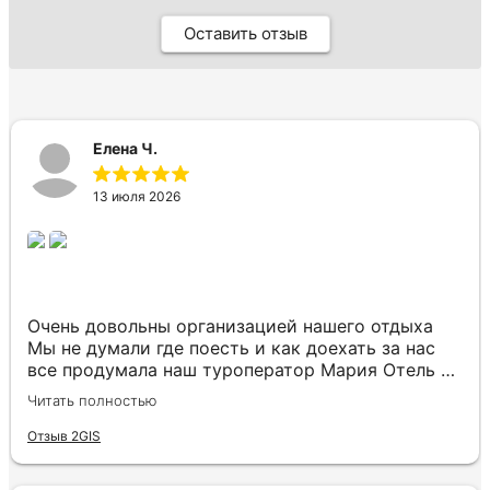
Оставить отзыв
Елена Ч.
13 июля 2026
Очень довольны организацией нашего отдыха
Мы не думали где поесть и как доехать за нас
все продумала наш туроператор Мария Отель в
котором мы жили находится в тихом месте в
Читать полностью
шаговой доступности большое количество
достопримечательностей и мест где можно
Отзыв 2GIS
отдохнуть до моря несколько минут Огромное
спасибо за грамотную организацию нашего