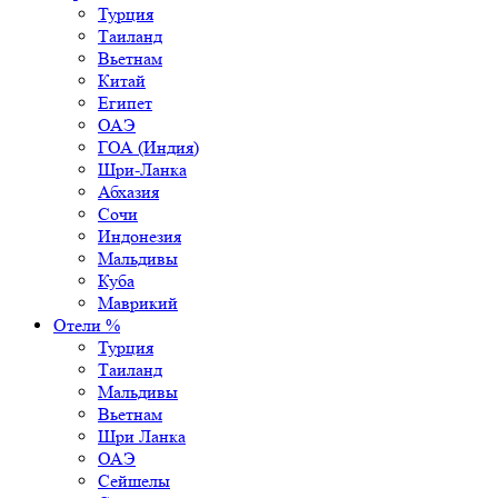
Турция
Таиланд
Вьетнам
Китай
Египет
ОАЭ
ГОА (Индия)
Шри-Ланка
Абхазия
Сочи
Индонезия
Мальдивы
Куба
Маврикий
Отели %
Турция
Таиланд
Мальдивы
Вьетнам
Шри Ланка
ОАЭ
Сейшелы