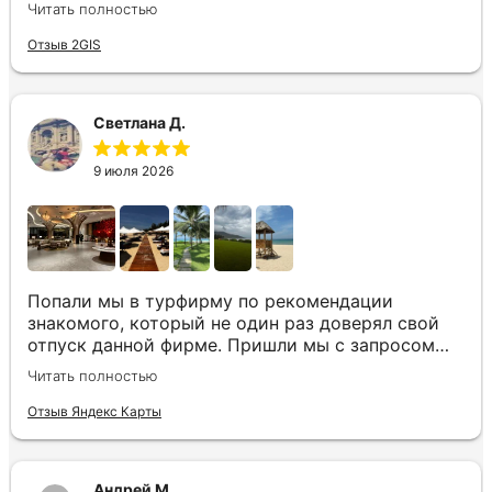
Читать полностью
шаговой доступности большое количество
достопримечательностей и мест где можно
Отзыв 2GIS
отдохнуть до моря несколько минут Огромное
спасибо за грамотную организацию нашего
отдыха
Светлана Д.
9 июля 2026
Попали мы в турфирму по рекомендации
знакомого, который не один раз доверял свой
отпуск данной фирме. Пришли мы с запросом
«хочу то, не знаю что», было несколько
Читать полностью
направлений, но куда точно хотим,
представления не имели. Нашим агентом была
Отзыв Яндекс Карты
Юлия. Она сразу рассказала все плюсы и
минусы, куда лучше лететь с ребенком, где
лучше еда и отели, где более комфортный
Андрей М.