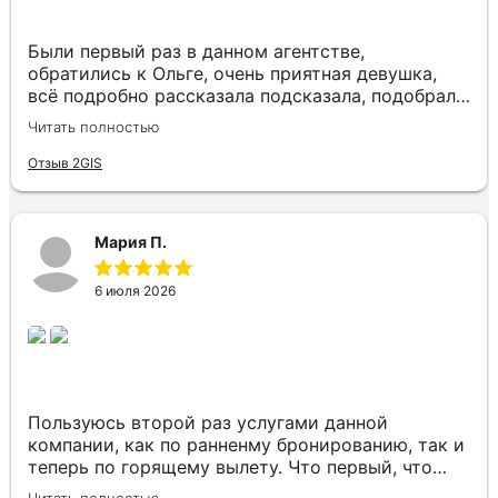
Юлии и агентству! Будем обращаться и в
дальнейшем!
Были первый раз в данном агентстве,
обратились к Ольге, очень приятная девушка,
всё подробно рассказала подсказала, подобрала
нам отличный отель в Таиланде по хорошей
Читать полностью
цене, отель вживую оказался ещё красивее чем
на фото, нас привезли увезли, всё отлично,
Отзыв 2GIS
также помогла забронировать места возле
окошек в самолёте, вообщем нам всё
понравилось)
Мария П.
6 июля 2026
Пользуюсь второй раз услугами данной
компании, как по ранненму бронированию, так и
теперь по горящему вылету. Что первый, что
второй раз путёвки подобраны под наши
Читать полностью