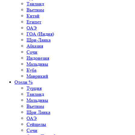
Таиланд
Вьетнам
Китай
Египет
ОАЭ
ГОА (Индия)
Шри-Ланка
Абхазия
Сочи
Индонезия
Мальдивы
Куба
Маврикий
Отели %
Турция
Таиланд
Мальдивы
Вьетнам
Шри Ланка
ОАЭ
Сейшелы
Сочи