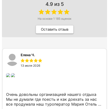
4.9
из 5
На основе
1 185
оценок
Оставить отзыв
Елена Ч.
13 июля 2026
Очень довольны организацией нашего отдыха
Мы не думали где поесть и как доехать за нас
все продумала наш туроператор Мария Отель в
котором мы жили находится в тихом месте в