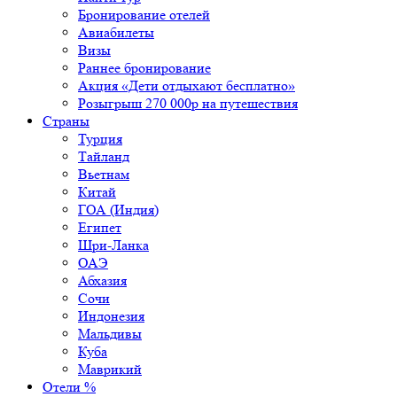
Бронирование отелей
Авиабилеты
Визы
Раннее бронирование
Акция «Дети отдыхают бесплатно»
Розыгрыш 270 000р на путешествия
Страны
Турция
Тайланд
Вьетнам
Китай
ГОА (Индия)
Египет
Шри-Ланка
ОАЭ
Абхазия
Сочи
Индонезия
Мальдивы
Куба
Маврикий
Отели %