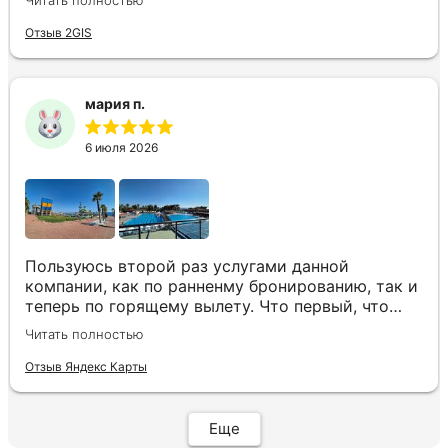
индивидуальные запросы идеально. Работаем с
менеджером Анной Макеевой, всегда на связи,
Отзыв 2GIS
всё чётко и быстро подбирает, на связи всегда.
Огромное спасибо Вам за наш отдых!
мария п.
6 июля 2026
Пользуюсь второй раз услугами данной
компании, как по ранненму бронированию, так и
теперь по горящему вылету. Что первый, что
второй раз путёвки подобраны под наши
Читать полностью
индивидуальные запросы идеально. Работаем с
менеджером Анной Макеевой, всегда на связи,
Отзыв Яндекс Карты
всё чётко и быстро подбирает, на связи всегда.
Огромное спасибо Вам за наш отдых!
Еще