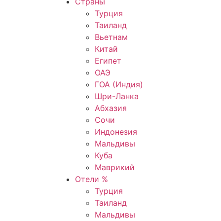
Страны
Турция
Таиланд
Вьетнам
Китай
Египет
ОАЭ
ГОА (Индия)
Шри-Ланка
Абхазия
Сочи
Индонезия
Мальдивы
Куба
Маврикий
Отели %
Турция
Таиланд
Мальдивы