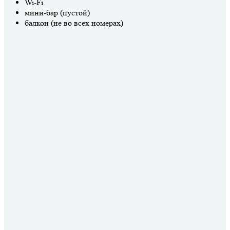
Wi-Fi
мини-бар (пустой)
балкон (не во всех номерах)