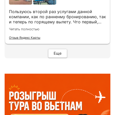
Пользуюсь второй раз услугами данной
компании, как по ранненму бронированию, так
и теперь по горящему вылету. Что первый,
что второй раз путёвки подобраны под наши
Читать полностью
индивидуальные запросы идеально. Работаем
с менеджером Анной Макеевой, всегда на
Отзыв Яндекс Карты
связи, всё чётко и быстро подбирает, на связи
всегда. Огромное спасибо Вам за наш отдых!
Еще