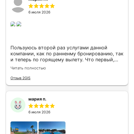
6 июля 2026
Пользуюсь второй раз услугами данной
компании, как по ранненму бронированию, так
и теперь по горящему вылету. Что первый,
что второй раз путёвки подобраны под наши
Читать полностью
индивидуальные запросы идеально. Работаем
с менеджером Анной Макеевой, всегда на
Отзыв 2GIS
связи, всё чётко и быстро подбирает, на связи
всегда. Огромное спасибо Вам за наш отдых!
мария п.
6 июля 2026