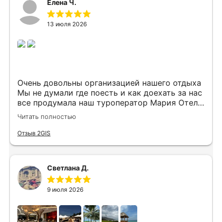
Елена Ч.
13 июля 2026
Очень довольны организацией нашего отдыха
Мы не думали где поесть и как доехать за нас
все продумала наш туроператор Мария Отель
в котором мы жили находится в тихом месте
Читать полностью
в шаговой доступности большое количество
достопримечательностей и мест где можно
Отзыв 2GIS
отдохнуть до моря несколько минут
Огромное спасибо за грамотную организацию
нашего отдыха
Светлана Д.
9 июля 2026