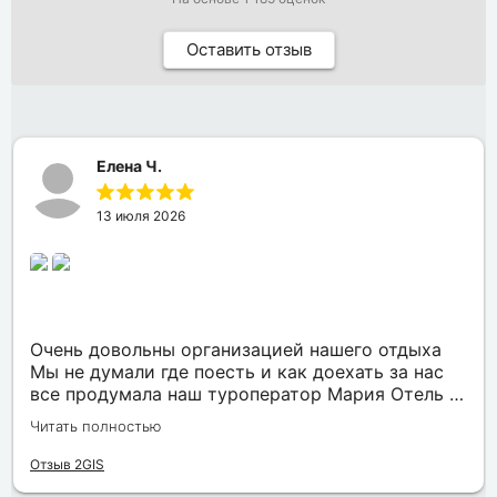
Оставить отзыв
Елена Ч.
13 июля 2026
Очень довольны организацией нашего отдыха
Мы не думали где поесть и как доехать за нас
все продумала наш туроператор Мария Отель в
котором мы жили находится в тихом месте в
Читать полностью
шаговой доступности большое количество
достопримечательностей и мест где можно
Отзыв 2GIS
отдохнуть до моря несколько минут Огромное