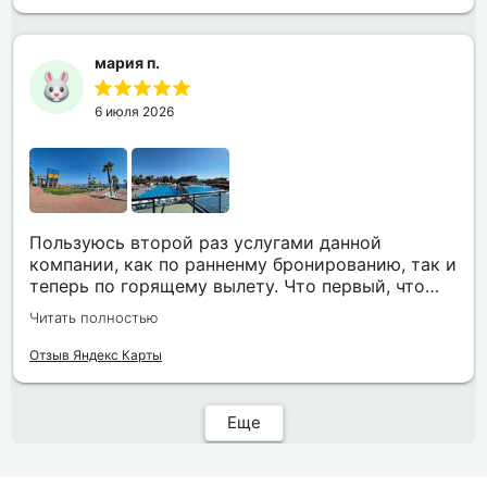
всё чётко и быстро подбирает, на связи всегда.
Огромное спасибо Вам за наш отдых!
мария п.
6 июля 2026
Пользуюсь второй раз услугами данной
компании, как по ранненму бронированию, так и
теперь по горящему вылету. Что первый, что
второй раз путёвки подобраны под наши
Читать полностью
индивидуальные запросы идеально. Работаем с
менеджером Анной Макеевой, всегда на связи,
Отзыв Яндекс Карты
всё чётко и быстро подбирает, на связи всегда.
Огромное спасибо Вам за наш отдых!
Еще