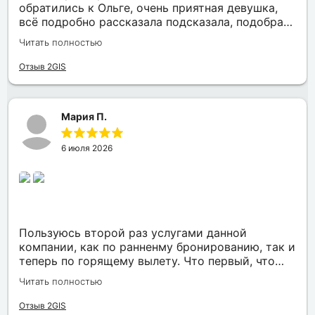
обратились к Ольге, очень приятная девушка,
всё подробно рассказала подсказала, подобрала
нам отличный отель в Таиланде по хорошей
Читать полностью
цене, отель вживую оказался ещё красивее чем
на фото, нас привезли увезли, всё отлично,
Отзыв 2GIS
также помогла забронировать места возле
окошек в самолёте, вообщем нам всё
понравилось)
Мария П.
6 июля 2026
Пользуюсь второй раз услугами данной
компании, как по ранненму бронированию, так и
теперь по горящему вылету. Что первый, что
второй раз путёвки подобраны под наши
Читать полностью
индивидуальные запросы идеально. Работаем с
менеджером Анной Макеевой, всегда на связи,
Отзыв 2GIS