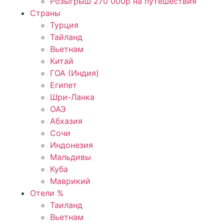
Розыгрыш 270 000р на путешествия
Страны
Турция
Тайланд
Вьетнам
Китай
ГОА (Индия)
Египет
Шри-Ланка
ОАЭ
Абхазия
Сочи
Индонезия
Мальдивы
Куба
Маврикий
Отели %
Таиланд
Вьетнам