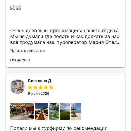
Очень довольны организацией нашего отдыха
Мы не думали где поесть и как доехать за нас
все продумала наш туроператор Мария Отель
в котором мы жили находится в тихом месте
Читать полностью
в шаговой доступности большое количество
достопримечательностей и мест где можно
Отзыв 2GIS
отдохнуть до моря несколько минут
Огромное спасибо за грамотную организацию
нашего отдыха
Светлана Д.
9 июля 2026
Попали мы в турфирму по рекомендации