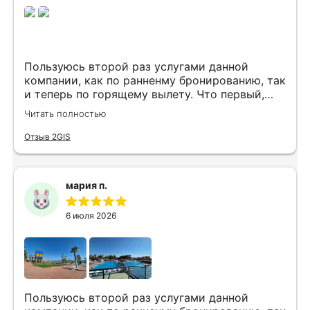
Пользуюсь второй раз услугами данной
компании, как по ранненму бронированию, так
и теперь по горящему вылету. Что первый,
что второй раз путёвки подобраны под наши
Читать полностью
индивидуальные запросы идеально. Работаем
с менеджером Анной Макеевой, всегда на
Отзыв 2GIS
связи, всё чётко и быстро подбирает, на связи
всегда. Огромное спасибо Вам за наш отдых!
мария п.
6 июля 2026
Пользуюсь второй раз услугами данной