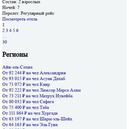
Состав:
2 взрослых
Ночей:
7
Перелет:
Регулярный рейс
Посмотреть отель
1
2
3
4
5
6
…
30
Регионы
Айн-эль-Сохна
От 92 244 ₽ на чел
Александрия
От 93 015 ₽ на чел
Асуан
Дахаб
От 71 072 ₽ на чел
Каир
От 92 222 ₽ на чел
Люксор
Марса Алам
От 73 211 ₽ на чел
Матрух
Нувейба
От 80 032 ₽ на чел
Сафага
От 75 400 ₽ на чел
Таба
От 111 864 ₽ на чел
Хургада
От 63 197 ₽ на чел
Шарм-эль-Шейх
От 64 163 ₽ на чел
Эль Гуна