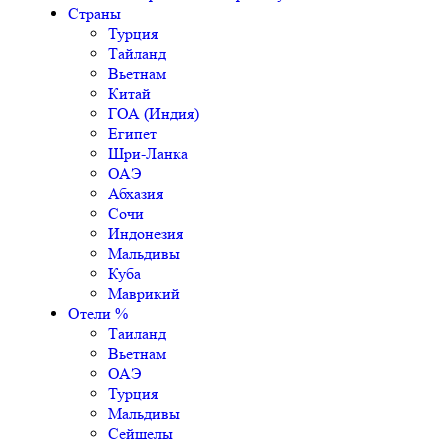
Страны
Турция
Тайланд
Вьетнам
Китай
ГОА (Индия)
Египет
Шри-Ланка
ОАЭ
Абхазия
Сочи
Индонезия
Мальдивы
Куба
Маврикий
Отели %
Таиланд
Вьетнам
ОАЭ
Турция
Мальдивы
Сейшелы