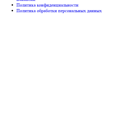
Политика конфиденциальности
Политика обработки персональных данных
© «PEGAS Touristik», 2026
ООО «АП Меркурий» —
поставщик туристических услуг в РФ и СНГ.
Единый
Федеральный реестр Турагентов РТА 0002227