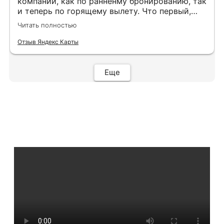
компании, как по ранненму бронированию, так
и теперь по горящему вылету. Что первый,
что второй раз путёвки подобраны под наши
Читать полностью
индивидуальные запросы идеально. Работаем
с менеджером Анной Макеевой, всегда на
Отзыв Яндекс Карты
связи, всё чётко и быстро подбирает, на связи
всегда. Огромное спасибо Вам за наш отдых!
Еще