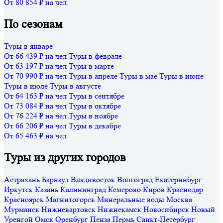
От 80 854 ₽ на чел
По сезонам
Туры в январе
От 66 439 ₽ на чел
Туры в феврале
От 63 197 ₽ на чел
Туры в марте
От 70 990 ₽ на чел
Туры в апреле
Туры в мае
Туры в июне
Туры в июле
Туры в августе
От 64 163 ₽ на чел
Туры в сентябре
От 73 084 ₽ на чел
Туры в октябре
От 76 224 ₽ на чел
Туры в ноябре
От 66 206 ₽ на чел
Туры в декабре
От 65 463 ₽ на чел
Туры из других городов
Астрахань
Барнаул
Владивосток
Волгоград
Екатеринбург
Иркутск
Казань
Калининград
Кемерово
Киров
Краснодар
Красноярск
Магнитогорск
Минеральные воды
Москва
Мурманск
Нижневартовск
Нижнекамск
Новосибирск
Новый
Уренгой
Омск
Оренбург
Пенза
Пермь
Санкт-Петербург