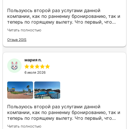
Пользуюсь второй раз услугами данной
компании, как по ранненму бронированию, так и
теперь по горящему вылету. Что первый, что
второй раз путёвки подобраны под наши
Читать полностью
индивидуальные запросы идеально. Работаем с
менеджером Анной Макеевой, всегда на связи,
Отзыв 2GIS
всё чётко и быстро подбирает, на связи всегда.
Огромное спасибо Вам за наш отдых!
мария п.
6 июля 2026
Пользуюсь второй раз услугами данной
компании, как по ранненму бронированию, так и
теперь по горящему вылету. Что первый, что
второй раз путёвки подобраны под наши
Читать полностью