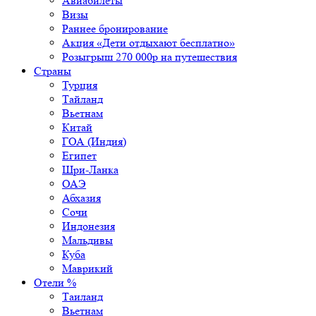
Авиабилеты
Визы
Раннее бронирование
Акция «Дети отдыхают бесплатно»
Розыгрыш 270 000р на путешествия
Страны
Турция
Тайланд
Вьетнам
Китай
ГОА (Индия)
Египет
Шри-Ланка
ОАЭ
Абхазия
Сочи
Индонезия
Мальдивы
Куба
Маврикий
Отели %
Таиланд
Вьетнам