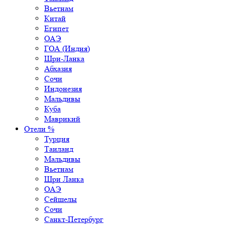
Вьетнам
Китай
Египет
ОАЭ
ГОА (Индия)
Шри-Ланка
Абхазия
Сочи
Индонезия
Мальдивы
Куба
Маврикий
Отели %
Турция
Таиланд
Мальдивы
Вьетнам
Шри Ланка
ОАЭ
Сейшелы
Сочи
Санкт-Петербург