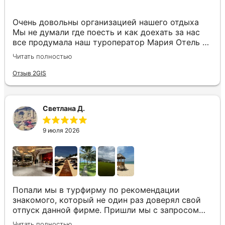
Очень довольны организацией нашего отдыха
Мы не думали где поесть и как доехать за нас
все продумала наш туроператор Мария Отель в
котором мы жили находится в тихом месте в
Читать полностью
шаговой доступности большое количество
достопримечательностей и мест где можно
Отзыв 2GIS
отдохнуть до моря несколько минут Огромное
спасибо за грамотную организацию нашего
отдыха
Светлана Д.
9 июля 2026
Попали мы в турфирму по рекомендации
знакомого, который не один раз доверял свой
отпуск данной фирме. Пришли мы с запросом
«хочу то, не знаю что», было несколько
Читать полностью