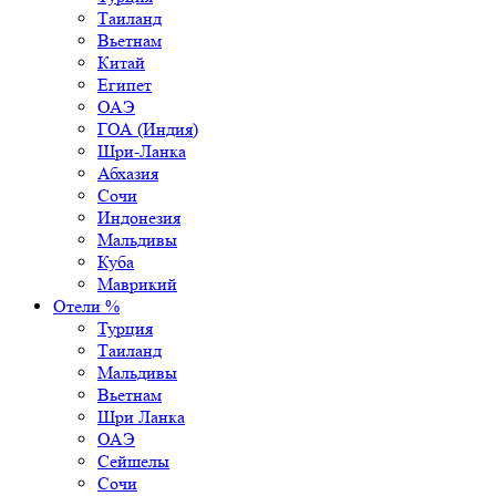
Таиланд
Вьетнам
Китай
Египет
ОАЭ
ГОА (Индия)
Шри-Ланка
Абхазия
Сочи
Индонезия
Мальдивы
Куба
Маврикий
Отели %
Турция
Таиланд
Мальдивы
Вьетнам
Шри Ланка
ОАЭ
Сейшелы
Сочи