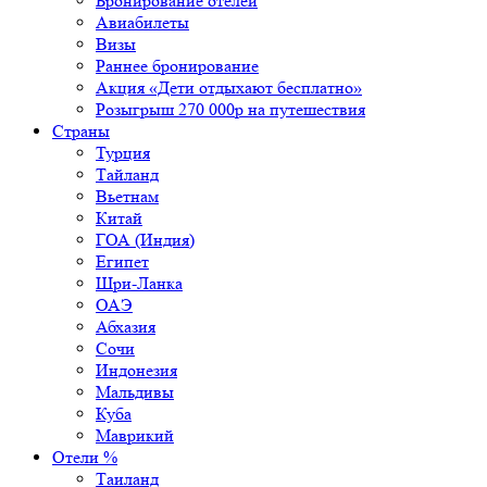
Бронирование отелей
Авиабилеты
Визы
Раннее бронирование
Акция «Дети отдыхают бесплатно»
Розыгрыш 270 000р на путешествия
Страны
Турция
Тайланд
Вьетнам
Китай
ГОА (Индия)
Египет
Шри-Ланка
ОАЭ
Абхазия
Сочи
Индонезия
Мальдивы
Куба
Маврикий
Отели %
Таиланд