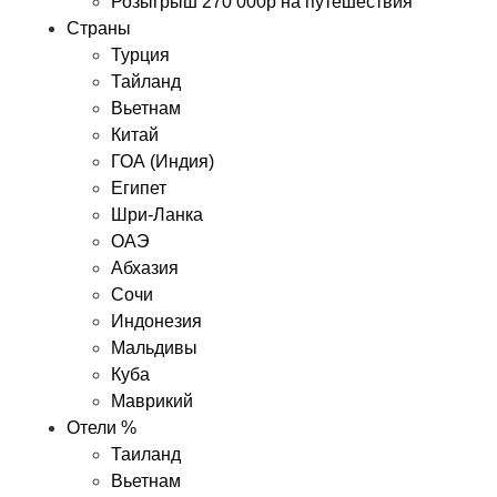
Розыгрыш 270 000р на путешествия
Страны
Турция
Тайланд
Вьетнам
Китай
ГОА (Индия)
Египет
Шри-Ланка
ОАЭ
Абхазия
Сочи
Индонезия
Мальдивы
Куба
Маврикий
Отели %
Таиланд
Вьетнам