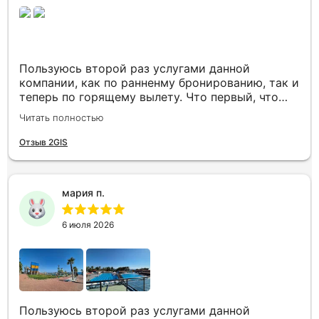
Пользуюсь второй раз услугами данной
компании, как по ранненму бронированию, так и
теперь по горящему вылету. Что первый, что
второй раз путёвки подобраны под наши
Читать полностью
индивидуальные запросы идеально. Работаем с
менеджером Анной Макеевой, всегда на связи,
Отзыв 2GIS
всё чётко и быстро подбирает, на связи всегда.
Огромное спасибо Вам за наш отдых!
мария п.
6 июля 2026
Пользуюсь второй раз услугами данной