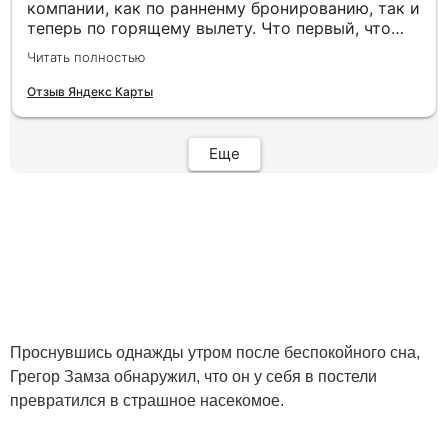
компании, как по ранненму бронированию, так и
теперь по горящему вылету. Что первый, что
второй раз путёвки подобраны под наши
Читать полностью
индивидуальные запросы идеально. Работаем с
менеджером Анной Макеевой, всегда на связи,
Отзыв Яндекс Карты
всё чётко и быстро подбирает, на связи всегда.
Огромное спасибо Вам за наш отдых!
Еще
Проснувшись однажды утром после беспокойного сна,
Грегор Замза обнаружил, что он у себя в постели
превратился в страшное насекомое.