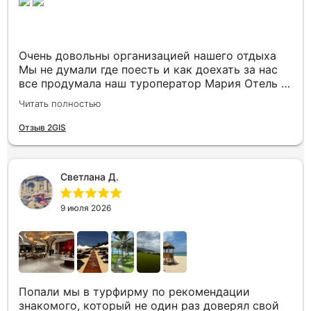
Очень довольны организацией нашего отдыха
Мы не думали где поесть и как доехать за нас
все продумала наш туроператор Мария Отель в
котором мы жили находится в тихом месте в
Читать полностью
шаговой доступности большое количество
достопримечательностей и мест где можно
Отзыв 2GIS
отдохнуть до моря несколько минут Огромное
спасибо за грамотную организацию нашего
отдыха
Светлана Д.
9 июля 2026
Попали мы в турфирму по рекомендации
знакомого, который не один раз доверял свой