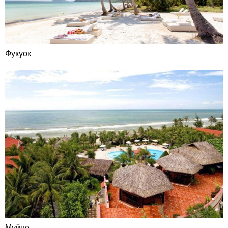
Фукуок
Муйне