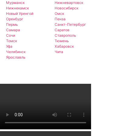
Мурманск
Нижневартовск
Нижнекамск
Новосибирск
Новый Уренгой
Омск
Оренбург
Пенза
Пермь
Санкт-Петербург
Самара
Саратов
Сочи
Ставрополь
Томск
Тюмень
Уфа
Хабаровск
Челябинск
Чита
Ярославль