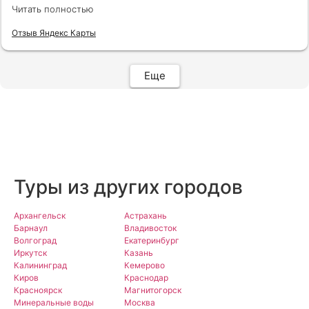
путёвки подобраны под наши индивидуальные
Читать полностью
запросы идеально. Работаем с менеджером Анной
Макеевой, всегда на связи, всё чётко и быстро
Отзыв Яндекс Карты
подбирает, на связи всегда. Огромное спасибо Вам
за наш отдых!
Еще
Туры из других городов
Архангельск
Астрахань
Барнаул
Владивосток
Волгоград
Екатеринбург
Иркутск
Казань
Калининград
Кемерово
Киров
Краснодар
Красноярск
Магнитогорск
Минеральные воды
Москва