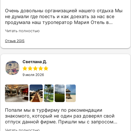
Очень довольны организацией нашего отдыха Мы
не думали где поесть и как доехать за нас все
продумала наш туроператор Мария Отель в
котором мы жили находится в тихом месте в
Читать полностью
шаговой доступности большое количество
достопримечательностей и мест где можно
Отзыв 2GIS
отдохнуть до моря несколько минут Огромное
спасибо за грамотную организацию нашего отдыха
Светлана Д.
9 июля 2026
Попали мы в турфирму по рекомендации
знакомого, который не один раз доверял свой
отпуск данной фирме. Пришли мы с запросом
«хочу то, не знаю что», было несколько
Читать полностью