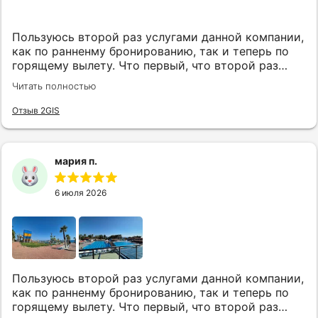
Пользуюсь второй раз услугами данной компании,
как по ранненму бронированию, так и теперь по
горящему вылету. Что первый, что второй раз
путёвки подобраны под наши индивидуальные
Читать полностью
запросы идеально. Работаем с менеджером Анной
Макеевой, всегда на связи, всё чётко и быстро
Отзыв 2GIS
подбирает, на связи всегда. Огромное спасибо Вам
за наш отдых!
мария п.
6 июля 2026
Пользуюсь второй раз услугами данной компании,
как по ранненму бронированию, так и теперь по
горящему вылету. Что первый, что второй раз