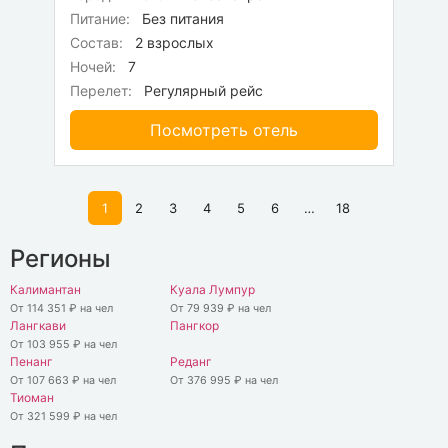
Питание:
Без питания
Состав:
2 взрослых
Ночей:
7
Перелет:
Регулярный рейс
Посмотреть отель
1
2
3
4
5
6
…
18
Регионы
Калимантан
Куала Лумпур
От 114 351 ₽ на чел
От 79 939 ₽ на чел
Лангкави
Пангкор
От 103 955 ₽ на чел
Пенанг
Реданг
От 107 663 ₽ на чел
От 376 995 ₽ на чел
Тиоман
От 321 599 ₽ на чел