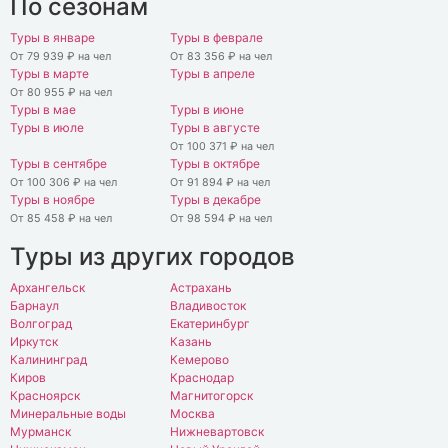
По сезонам
Туры в январе
Туры в феврале
От 79 939 ₽ на чел
От 83 356 ₽ на чел
Туры в марте
Туры в апреле
От 80 955 ₽ на чел
Туры в мае
Туры в июне
Туры в июле
Туры в августе
От 100 371 ₽ на чел
Туры в сентябре
Туры в октябре
От 100 306 ₽ на чел
От 91 894 ₽ на чел
Туры в ноябре
Туры в декабре
От 85 458 ₽ на чел
От 98 594 ₽ на чел
Туры из других городов
Архангельск
Астрахань
Барнаул
Владивосток
Волгоград
Екатеринбург
Иркутск
Казань
Калининград
Кемерово
Киров
Краснодар
Красноярск
Магнитогорск
Минеральные воды
Москва
Мурманск
Нижневартовск