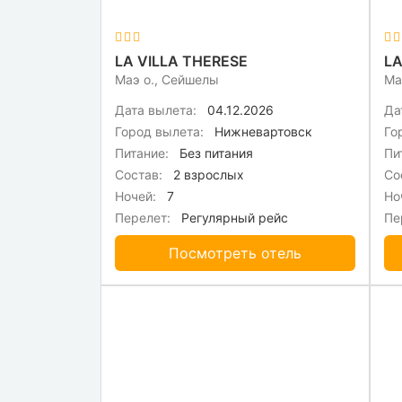
LA VILLA THERESE
LA
Маэ о., Сейшелы
Ма
Дата вылета:
04.12.2026
Да
Город вылета:
Нижневартовск
Го
Питание:
Без питания
Пи
Состав:
2 взрослых
Со
Ночей:
7
Но
Перелет:
Регулярный рейс
Пе
Посмотреть отель