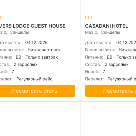
VERS LODGE GUEST HOUSE
CASADANI HOTEL
э о., Сейшелы
Маэ о., Сейшелы
та вылета:
04.12.2026
Дата вылета:
04.12.20
род вылета:
Нижневартовск
Город вылета:
Нижнева
тание:
BB - Только завтрак
Питание:
BB - Только з
став:
2 взрослых
Состав:
2 взрослых
чей:
7
Ночей:
7
релет:
Регулярный рейс
Перелет:
Регулярный 
Посмотреть отель
Посмотреть 