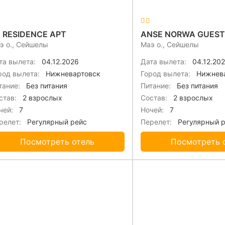
 RESIDENCE APT
ANSE NORWA GUEST
э о., Сейшелы
Маэ о., Сейшелы
та вылета:
04.12.2026
Дата вылета:
04.12.20
род вылета:
Нижневартовск
Город вылета:
Нижнева
тание:
Без питания
Питание:
Без питания
став:
2 взрослых
Состав:
2 взрослых
чей:
7
Ночей:
7
релет:
Регулярный рейс
Перелет:
Регулярный 
Посмотреть отель
Посмотреть 