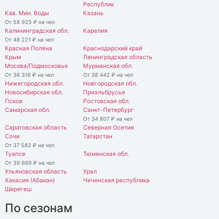
Республик
Кав. Мин. Воды
Казань
От 58 925 ₽ на чел
Калининградская обл.
Карелия
От 48 221 ₽ на чел
Красная Поляна
Краснодарский край
Крым
Ленинградская область
Москва/Подмосковье
Мурманская обл.
От 36 316 ₽ на чел
От 38 442 ₽ на чел
Нижегородская обл.
Новгородская обл.
Новосибирская обл.
Приэльбрусье
Псков
Ростовская обл.
Самарская обл.
Санкт-Петербург
От 34 807 ₽ на чел
Саратовская область
Северная Осетия
Сочи
Татарстан
От 37 582 ₽ на чел
Туапсе
Тюменская обл.
От 39 669 ₽ на чел
Ульяновская область
Урал
Хакасия (Абакан)
Чеченская республика
Шерегеш
По сезонам