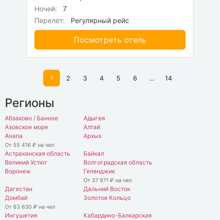
Ночей:
7
Перелет:
Регулярный рейс
Посмотреть отель
1
2
3
4
5
6
…
14
Регионы
Абзаково / Банное
Адыгея
Азовское море
Алтай
Анапа
Архыз
От 55 416 ₽ на чел
Астраханская область
Байкал
Великий Устюг
Волгоградская область
Воронеж
Геленджик
От 37 971 ₽ на чел
Дагестан
Дальний Восток
Домбай
Золотое Кольцо
От 63 630 ₽ на чел
Ингушетия
Кабардино-Балкарская