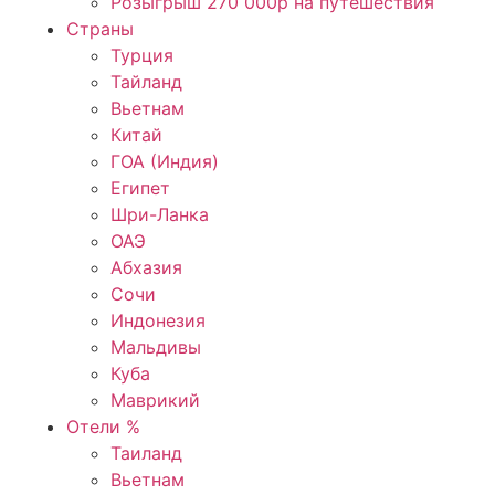
Розыгрыш 270 000р на путешествия
Страны
Турция
Тайланд
Вьетнам
Китай
ГОА (Индия)
Египет
Шри-Ланка
ОАЭ
Абхазия
Сочи
Индонезия
Мальдивы
Куба
Маврикий
Отели %
Таиланд
Вьетнам