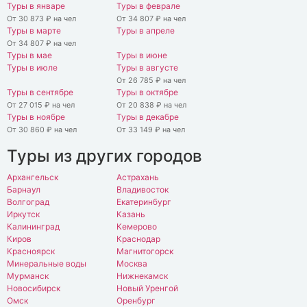
Туры в январе
Туры в феврале
От 30 873 ₽ на чел
От 34 807 ₽ на чел
Туры в марте
Туры в апреле
От 34 807 ₽ на чел
Туры в мае
Туры в июне
Туры в июле
Туры в августе
От 26 785 ₽ на чел
Туры в сентябре
Туры в октябре
От 27 015 ₽ на чел
От 20 838 ₽ на чел
Туры в ноябре
Туры в декабре
От 30 860 ₽ на чел
От 33 149 ₽ на чел
Туры из других городов
Архангельск
Астрахань
Барнаул
Владивосток
Волгоград
Екатеринбург
Иркутск
Казань
Калининград
Кемерово
Киров
Краснодар
Красноярск
Магнитогорск
Минеральные воды
Москва
Мурманск
Нижнекамск
Новосибирск
Новый Уренгой
Омск
Оренбург