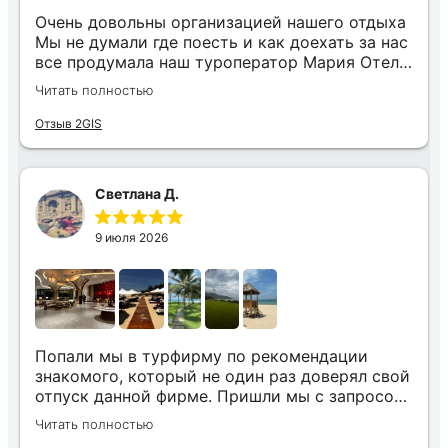
Очень довольны организацией нашего отдыха
Мы не думали где поесть и как доехать за нас
все продумала наш туроператор Мария Отель
в котором мы жили находится в тихом месте
Читать полностью
в шаговой доступности большое количество
достопримечательностей и мест где можно
Отзыв 2GIS
отдохнуть до моря несколько минут
Огромное спасибо за грамотную организацию
нашего отдыха
Светлана Д.
9 июля 2026
Попали мы в турфирму по рекомендации
знакомого, который не один раз доверял свой
отпуск данной фирме. Пришли мы с запросом
«хочу то, не знаю что», было несколько
Читать полностью
направлений, но куда точно хотим,