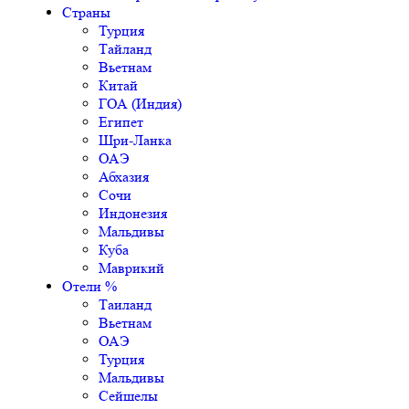
Страны
Турция
Тайланд
Вьетнам
Китай
ГОА (Индия)
Египет
Шри-Ланка
ОАЭ
Абхазия
Сочи
Индонезия
Мальдивы
Куба
Маврикий
Отели %
Таиланд
Вьетнам
ОАЭ
Турция
Мальдивы
Сейшелы