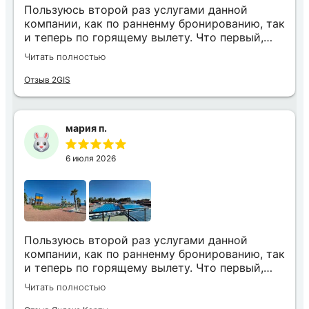
Пользуюсь второй раз услугами данной
компании, как по ранненму бронированию, так
и теперь по горящему вылету. Что первый,
что второй раз путёвки подобраны под наши
Читать полностью
индивидуальные запросы идеально. Работаем
с менеджером Анной Макеевой, всегда на
Отзыв 2GIS
связи, всё чётко и быстро подбирает, на связи
всегда. Огромное спасибо Вам за наш отдых!
мария п.
6 июля 2026
Пользуюсь второй раз услугами данной
компании, как по ранненму бронированию, так
и теперь по горящему вылету. Что первый,
что второй раз путёвки подобраны под наши
Читать полностью
индивидуальные запросы идеально. Работаем