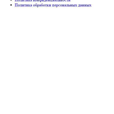
Политика обработки персональных данных
© «PEGAS Touristik», 2026
ООО «АП Меркурий» —
поставщик туристических услуг в РФ и СНГ.
Единый
Федеральный реестр Турагентов РТА 0002227