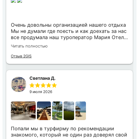
Очень довольны организацией нашего отдыха
Мы не думали где поесть и как доехать за нас
все продумала наш туроператор Мария Отель
в котором мы жили находится в тихом месте
Читать полностью
в шаговой доступности большое количество
достопримечательностей и мест где можно
Отзыв 2GIS
отдохнуть до моря несколько минут
Огромное спасибо за грамотную организацию
нашего отдыха
Светлана Д.
9 июля 2026
Попали мы в турфирму по рекомендации
знакомого, который не один раз доверял свой