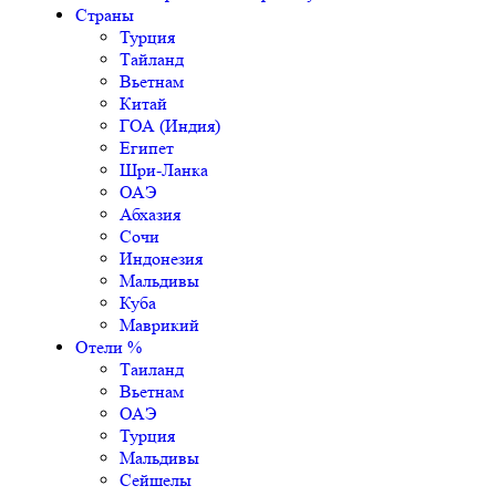
Страны
Турция
Тайланд
Вьетнам
Китай
ГОА (Индия)
Египет
Шри-Ланка
ОАЭ
Абхазия
Сочи
Индонезия
Мальдивы
Куба
Маврикий
Отели %
Таиланд
Вьетнам
ОАЭ
Турция
Мальдивы
Сейшелы