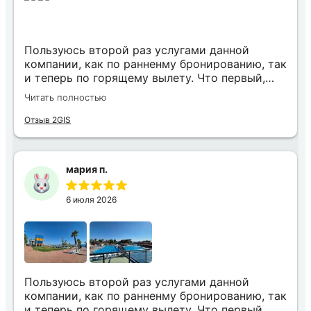
Пользуюсь второй раз услугами данной
компании, как по ранненму бронированию, так
и теперь по горящему вылету. Что первый,
что второй раз путёвки подобраны под наши
Читать полностью
индивидуальные запросы идеально. Работаем
с менеджером Анной Макеевой, всегда на
Отзыв 2GIS
связи, всё чётко и быстро подбирает, на связи
всегда. Огромное спасибо Вам за наш отдых!
мария п.
6 июля 2026
Пользуюсь второй раз услугами данной
компании, как по ранненму бронированию, так
и теперь по горящему вылету. Что первый,