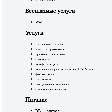
2 ресторана
Бесплатные услуги
Wi-Fi
Услуги
парикмахерская
камера хранения
тренажерный зал
банкомат
конференц-зал
комната переговоров на 10-15 мест
фитнес-зал
парковка
гладильная комната
багажная комната
Питание
BB — завтрак