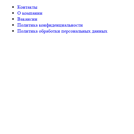
Контакты
О компании
Вакансии
Политика конфиденциальности
Политика обработки персональных данных
© «PEGAS Touristik», 2026
ООО «АП Меркурий» —
поставщик туристических услуг в РФ и СНГ.
Единый
Федеральный реестр Турагентов РТА 0002227