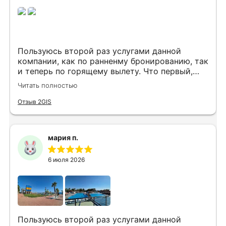
Пользуюсь второй раз услугами данной
компании, как по ранненму бронированию, так
и теперь по горящему вылету. Что первый,
что второй раз путёвки подобраны под наши
Читать полностью
индивидуальные запросы идеально. Работаем
с менеджером Анной Макеевой, всегда на
Отзыв 2GIS
связи, всё чётко и быстро подбирает, на связи
всегда. Огромное спасибо Вам за наш отдых!
мария п.
6 июля 2026
Пользуюсь второй раз услугами данной