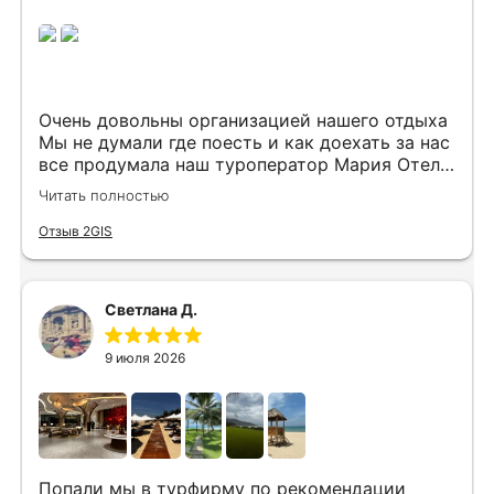
Очень довольны организацией нашего отдыха
Мы не думали где поесть и как доехать за нас
все продумала наш туроператор Мария Отель
в котором мы жили находится в тихом месте
Читать полностью
в шаговой доступности большое количество
достопримечательностей и мест где можно
Отзыв 2GIS
отдохнуть до моря несколько минут
Огромное спасибо за грамотную организацию
нашего отдыха
Светлана Д.
9 июля 2026
Попали мы в турфирму по рекомендации