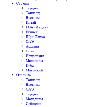
Страны
Турция
Тайланд
Вьетнам
Китай
ГОА (Индия)
Египет
Шри-Ланка
ОАЭ
Абхазия
Сочи
Индонезия
Мальдивы
Куба
Маврикий
Отели %
Таиланд
Вьетнам
ОАЭ
Турция
Мальдивы
Сейшелы