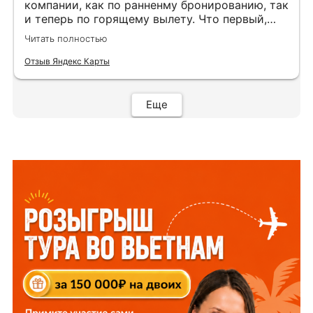
компании, как по ранненму бронированию, так
и теперь по горящему вылету. Что первый,
что второй раз путёвки подобраны под наши
Читать полностью
индивидуальные запросы идеально. Работаем
с менеджером Анной Макеевой, всегда на
Отзыв Яндекс Карты
связи, всё чётко и быстро подбирает, на связи
всегда. Огромное спасибо Вам за наш отдых!
Еще