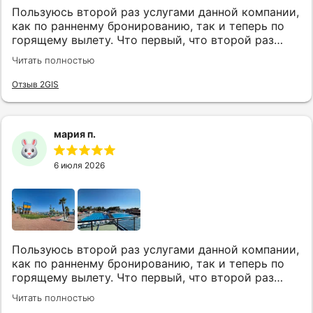
Пользуюсь второй раз услугами данной компании,
как по ранненму бронированию, так и теперь по
горящему вылету. Что первый, что второй раз
путёвки подобраны под наши индивидуальные
Читать полностью
запросы идеально. Работаем с менеджером Анной
Макеевой, всегда на связи, всё чётко и быстро
Отзыв 2GIS
подбирает, на связи всегда. Огромное спасибо Вам
за наш отдых!
мария п.
6 июля 2026
Пользуюсь второй раз услугами данной компании,
как по ранненму бронированию, так и теперь по
горящему вылету. Что первый, что второй раз
путёвки подобраны под наши индивидуальные
Читать полностью
запросы идеально. Работаем с менеджером Анной