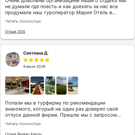
Очень довольны организацией нашего отдыха Мы
не думали где поесть и как доехать за нас все
продумала наш туроператор Мария Отель в
котором мы жили находится в тихом месте в
Читать полностью
шаговой доступности большое количество
достопримечательностей и мест где можно
Отзыв 2GIS
отдохнуть до моря несколько минут Огромное
спасибо за грамотную организацию нашего отдыха
Светлана Д.
9 июля 2026
Попали мы в турфирму по рекомендации
знакомого, который не один раз доверял свой
отпуск данной фирме. Пришли мы с запросом
«хочу то, не знаю что», было несколько
Читать полностью
направлений, но куда точно хотим, представления
не имели. Нашим агентом была Юлия. Она сразу
Отзыв Яндекс Карты