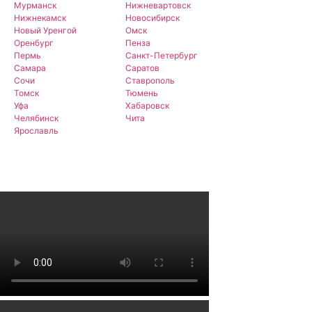
Мурманск
Нижневартовск
Нижнекамск
Новосибирск
Новый Уренгой
Омск
Оренбург
Пенза
Пермь
Санкт-Петербург
Самара
Саратов
Сочи
Ставрополь
Томск
Тюмень
Уфа
Хабаровск
Челябинск
Чита
Ярославль