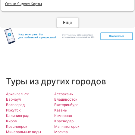
Макеевой, всегда на связи, всё чётко и быстро
Отзыв Яндекс Карты
подбирает, на связи всегда. Огромное спасибо Вам
за наш отдых!
Еще
Туры из других городов
Архангельск
Астрахань
Барнаул
Владивосток
Волгоград
Екатеринбург
Иркутск
Казань
Калининград
Кемерово
Киров
Краснодар
Красноярск
Магнитогорск
Минеральные воды
Москва